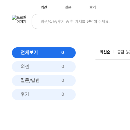
의견
질문
후기
전체보기
최신순
공감 많
0
의견
0
질문/답변
0
후기
0