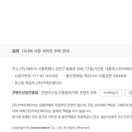
공지
다나와 사칭 사이트 주의 안내
주소 (우) 08510 서울특별시 금천구 벚꽃로 298, 17층(가산동, 대륭포스트타워6
사업자번호: 117-81-40065
통신판매업: 제2024-서울금천-0848호
호스팅 제공자: (주)커넥트웨이브
콘텐츠산업진흥법
콘텐츠산업 진흥법에 의한 콘텐츠 보호
자세히보기
콘
(주)커넥트웨이브는 상품판매와 직접적인 관련이 없으며, 모든 상거래의 책임은 구매자와 
이에 대해 (주)커넥트웨이브는 일체의 책임을 지지 않습니다.
본사에 등록된 모든 광고와 저작권 및 법적책임은 자료제공사 (또는 글쓴이)에게 있으므로 
Copyright ©
connectwave
Co., Ltd. All Rights Reserved.