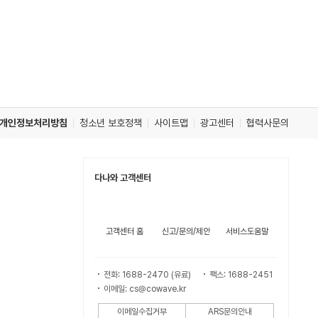
개인정보처리방침
청소년 보호정책
사이트맵
광고센터
협력사문의
다나와 고객센터
고객센터 홈
신고/문의/제안
서비스도움말
전화: 1688-2470 (유료)
팩스: 1688-2451
이메일: cs@cowave.kr
이메일수집거부
ARS문의안내