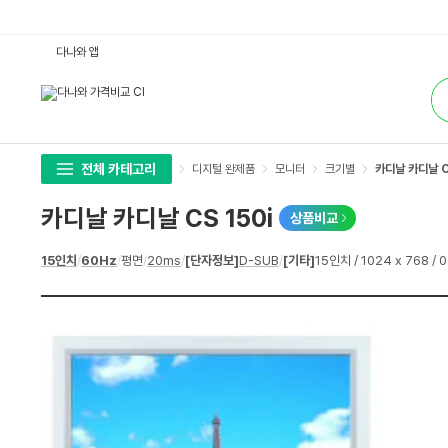
카
다나와 앱
디
날
통
카
합
디
검
날
색
C
S
1
5
전체 카테고리
디지털 완제품
모니터
크기별
카디날 카디날 C
0
i
:
카디날 카디날 CS 150i
상품비교
다
나
와
상
15인치
/
60Hz
/
평면
/
20ms
/
[단자정보]
D-SUB
/
[기타]
15인치 / 1024 x 768 /
가
세
격
스
비
펙
교