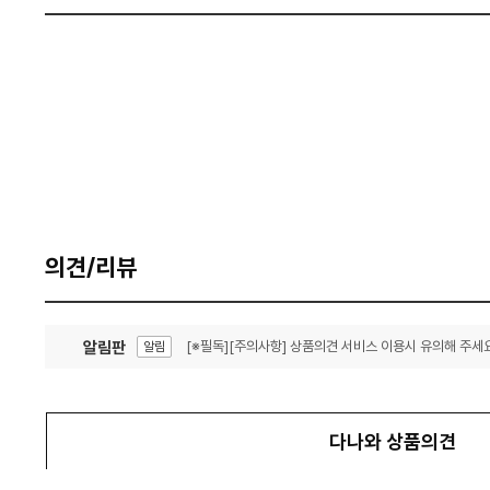
의견/리뷰
알림판
[※필독][주의사항] 상품의견 서비스 이용시 유의해 주세요
알림
잦은 오류, PC속도 잡자! PC안정화 위해 이건 꼭!
알림
다나와 상품의견