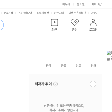
에누리
몰테일
메이크샵
서
PC견적
PC구매상담
쇼핑기획전
커뮤니티
이벤트
/
체험단
더보기
비
검
색
최근
관심
로그인
스
관심
공유
신고
인쇄
툴
최저가 추이
알
팁
림
보
받
기
기
상품 출시 전 또는 단종 상품으로,
최저가 추이가 없습니다.