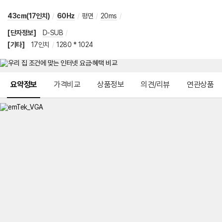
43cm(17인치)
/
60Hz
/
평면
/
20ms
/
[단자정보]
D-SUB
/
[기타]
17인치
/
1280 * 1024
메뉴 네비게이션
요약정보
가격비교
상품정보
의견/리뷰
연관상품