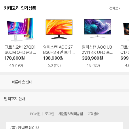
카테고리 인기상품
전체보기
크로스오버 27QD1
알파스캔 AOC 27
알파스캔 AOC U3
크로스
66CM QHD iPS U
B36H3 4면 보더리
2V11 4K UHD 프리
Q17
SB-C 화이트 Ai 멀
스 IPS 120 시력보
싱크 HDR 시력보호
QHD
178,600
원
138,990
원
328,980
원
699
티스탠드
호 무결점
무결점
Ai 
4.9
(190)
5.0
(110)
4.8
(120)
4.
드
빠른배송 안내
법적고지 안내
PC버전
로그인
개인정보처리방침
고객센터
(주) 커넥트웨이브