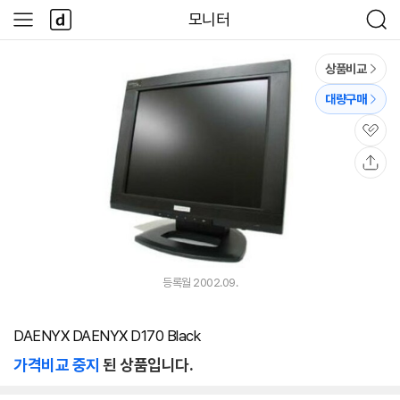
본문 바로가기
다
모니터
사
검
나
이
색
와
드
메
메
상품비교
인
뉴
대량구매
관
심
공
유
등록월 2002.09.
DAENYX DAENYX D170 Black
가격비교 중지
된 상품입니다.