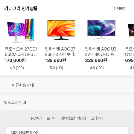
카테고리 인기상품
전체보기
크로스오버 27QD1
알파스캔 AOC 27
알파스캔 AOC U3
크로스
66CM QHD iPS U
B36H3 4면 보더리
2V11 4K UHD 프리
Q17
SB-C 화이트 Ai 멀
스 IPS 120 시력보
싱크 HDR 시력보호
QHD
178,600
원
138,990
원
328,980
원
699
티스탠드
호 무결점
무결점
Ai 
4.9
(190)
5.0
(110)
4.8
(120)
4.
드
빠른배송 안내
법적고지 안내
PC버전
로그인
개인정보처리방침
고객센터
(주) 커넥트웨이브