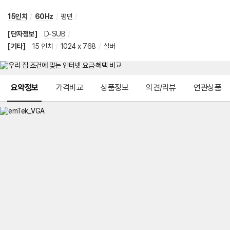
15인치
/
60Hz
/
평면
/
[단자정보]
D-SUB
/
[기타]
15 인치
/
1024 x 768
/
실버
메뉴 네비게이션
요약정보
가격비교
상품정보
의견/리뷰
연관상품