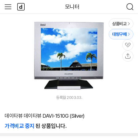
본문 바로가기
다
모니터
사
검
나
이
색
와
드
메
메
상품비교
인
뉴
대량구매
관
심
공
유
등록월 2003.03.
데이타뷰 데이타뷰 DAVI-1510G (Silver)
가격비교 중지
된 상품입니다.