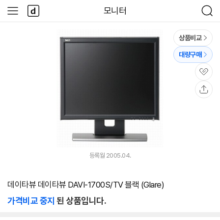
본문 바로가기
다
모니터
사
검
나
이
색
와
드
메
메
상품비교
인
뉴
대량구매
관
심
공
유
등록월 2005.04.
데이타뷰 데이타뷰 DAVI-1700S/TV 블랙 (Glare)
가격비교 중지
된 상품입니다.