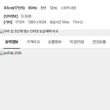
43cm(17인치)
/
60Hz
/
평면
/
12ms
/
스피커 내장
/
[단자정보]
D-SUB
/
[기타]
17인치
/
1280 x 1024
/
응답시간 12ms
/
TV수신
메뉴 네비게이션
요약정보
가격비교
상품정보
의견/리뷰
연관상품