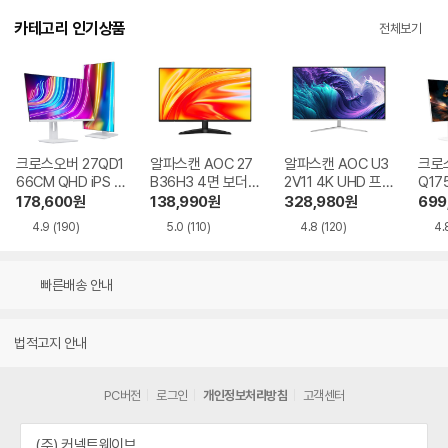
카테고리 인기상품
전체보기
크로스오버 27QD1
알파스캔 AOC 27
알파스캔 AOC U3
크로스
66CM QHD iPS U
B36H3 4면 보더리
2V11 4K UHD 프리
Q17
SB-C 화이트 Ai 멀
스 IPS 120 시력보
싱크 HDR 시력보호
QHD
178,600
원
138,990
원
328,980
원
699
티스탠드
호 무결점
무결점
Ai 
4.9
(190)
5.0
(110)
4.8
(120)
4.
드
빠른배송 안내
법적고지 안내
PC버전
로그인
개인정보처리방침
고객센터
(주) 커넥트웨이브