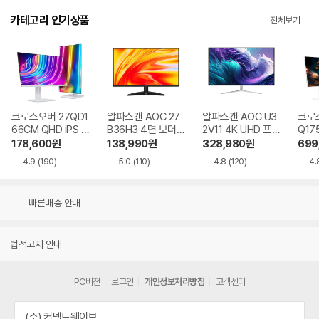
카테고리 인기상품
전체보기
크로스오버 27QD1
알파스캔 AOC 27
알파스캔 AOC U3
크로스
66CM QHD iPS U
B36H3 4면 보더리
2V11 4K UHD 프리
Q17
SB-C 화이트 Ai 멀
스 IPS 120 시력보
싱크 HDR 시력보호
QHD
178,600
원
138,990
원
328,980
원
699
티스탠드
호 무결점
무결점
Ai 
4.9
(190)
5.0
(110)
4.8
(120)
4.
드
빠른배송 안내
법적고지 안내
PC버전
로그인
개인정보처리방침
고객센터
(주) 커넥트웨이브