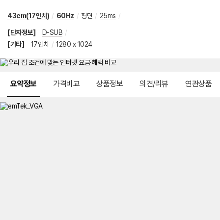
43cm(17인치)
/
60Hz
/
평면
/
25ms
/
[단자정보]
D-SUB
/
[기타]
17인치
/
1280 x 1024
메뉴 네비게이션
요약정보
가격비교
상품정보
의견/리뷰
연관상품