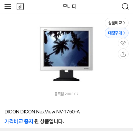
본문 바로가기
다
모니터
사
검
나
이
색
와
드
메
메
상품비교
인
뉴
대량구매
관
심
공
유
등록월 2003.07.
DICON DICON NexView NV-1750-A
가격비교 중지
된 상품입니다.