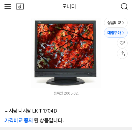
본문 바로가기
다
모니터
사
검
나
이
색
와
드
메
메
상품비교
인
뉴
대량구매
관
심
공
유
등록월 2005.02.
디지팜 디지팜 LK-T 1704D
가격비교 중지
된 상품입니다.