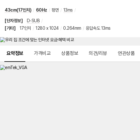
43cm(17인치)
/
60Hz
/
평면
/
13ms
/
[단자정보]
D-SUB
/
[기타]
17인치
/
1280 x 1024
/
0.264mm
/
응답속도 13ms
메뉴 네비게이션
요약정보
가격비교
상품정보
의견/리뷰
연관상품