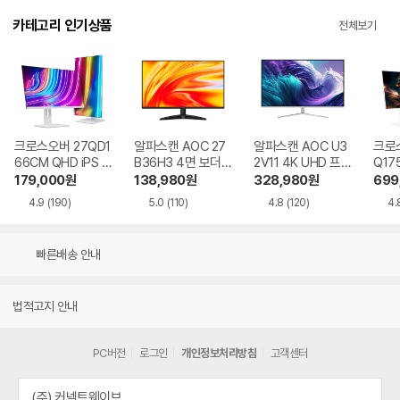
카테고리 인기상품
전체보기
크로스오버 27QD1
알파스캔 AOC 27
알파스캔 AOC U3
크로스
66CM QHD iPS U
B36H3 4면 보더리
2V11 4K UHD 프리
Q17
SB-C 화이트 Ai 멀
스 IPS 120 시력보
싱크 HDR 시력보호
QHD
179,000
원
138,980
원
328,980
원
699
티스탠드
호 무결점
무결점
Ai 
4.9
(190)
5.0
(110)
4.8
(120)
4.
드
빠른배송 안내
법적고지 안내
PC버전
로그인
개인정보처리방침
고객센터
(주) 커넥트웨이브