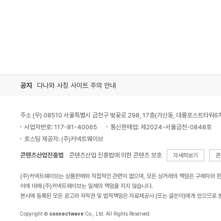
공지
다나와 사칭 사이트 주의 안내
주소 (우) 08510 서울특별시 금천구 벚꽃로 298, 17층(가산동, 대륭포스트타워6
사업자번호: 117-81-40065
통신판매업: 제2024-서울금천-0848호
호스팅 제공자: (주)커넥트웨이브
콘텐츠산업진흥법
콘텐츠산업 진흥법에 의한 콘텐츠 보호
자세히보기
콘
(주)커넥트웨이브는 상품판매와 직접적인 관련이 없으며, 모든 상거래의 책임은 구매자와 
이에 대해 (주)커넥트웨이브는 일체의 책임을 지지 않습니다.
본사에 등록된 모든 광고와 저작권 및 법적책임은 자료제공사 (또는 글쓴이)에게 있으므로 
Copyright ©
connectwave
Co., Ltd. All Rights Reserved.