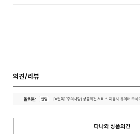
의견/리뷰
알림판
[※필독][주의사항] 상품의견 서비스 이용시 유의해 주세요
알림
잦은 오류, PC속도 잡자! PC안정화 위해 이건 꼭!
알림
다나와 상품의견