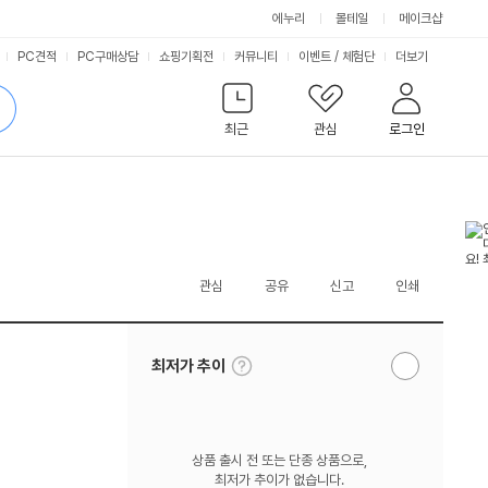
에누리
몰테일
메이크샵
서
PC견적
PC구매상담
쇼핑기획전
커뮤니티
이벤트
/
체험단
더보기
비
검
색
최근
관심
로그인
스
관심
공유
신고
인쇄
툴
최저가 추이
알
팁
림
보
받
기
기
상품 출시 전 또는 단종 상품으로,
최저가 추이가 없습니다.