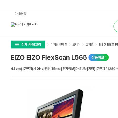
E
다나와 앱
I
Z
통
O
합
E
검
I
색
Z
O
F
l
전체 카테고리
디지털 완제품
모니터
크기별
EIZO EIZO F
e
x
S
EIZO EIZO FlexScan L565
상품비교
c
a
n
상
43cm(17인치)
/
60Hz
/
평면
/
15ms
/
[단자정보]
D-SUB
/
[기타]
17인치 / 1280 
L
세
5
스
6
펙
5
:
다
나
와
가
격
비
교