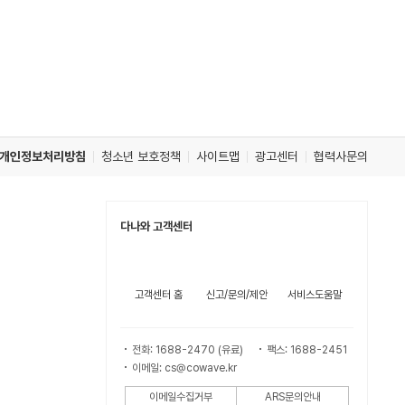
개인정보처리방침
청소년 보호정책
사이트맵
광고센터
협력사문의
다나와 고객센터
고객센터 홈
신고/문의/제안
서비스도움말
전화: 1688-2470 (유료)
팩스: 1688-2451
이메일: cs@cowave.kr
이메일수집거부
ARS문의안내