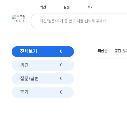
의견
질문
후기
전체보기
최신순
공감 많
0
의견
0
질문/답변
0
후기
0