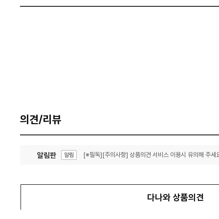
의견/리뷰
알림판
[※필독][주의사항] 상품의견 서비스 이용시 유의해 주세요
알림
잦은 오류, PC속도 잡자! PC안정화 위해 이건 꼭!
알림
다나와 상품의견