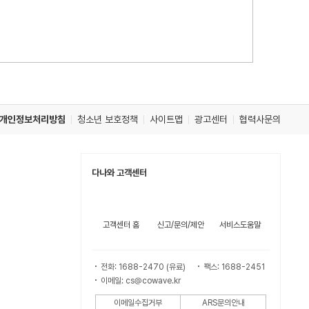
개인정보처리방침
청소년 보호정책
사이트맵
광고센터
협력사문의
다나와 고객센터
고객센터 홈
신고/문의/제안
서비스도움말
전화: 1688-2470 (유료)
팩스: 1688-2451
이메일: cs@cowave.kr
이메일수집거부
ARS문의안내