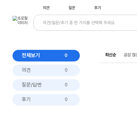
의견
질문
후기
전체보기
최신순
공감 많
0
의견
0
질문/답변
0
후기
0