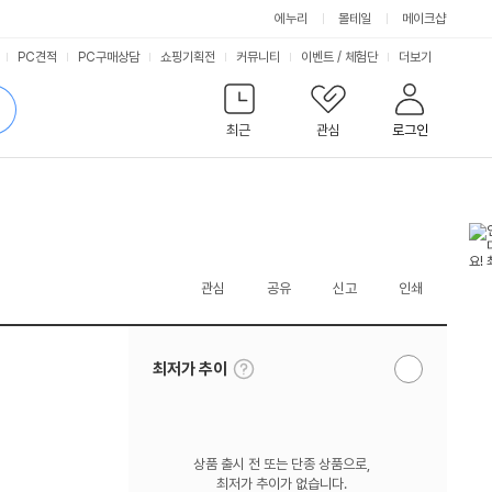
에누리
몰테일
메이크샵
서
PC견적
PC구매상담
쇼핑기획전
커뮤니티
이벤트
/
체험단
더보기
비
검
색
최근
관심
로그인
스
관심
공유
신고
인쇄
툴
최저가 추이
알
팁
림
보
받
기
기
상품 출시 전 또는 단종 상품으로,
최저가 추이가 없습니다.