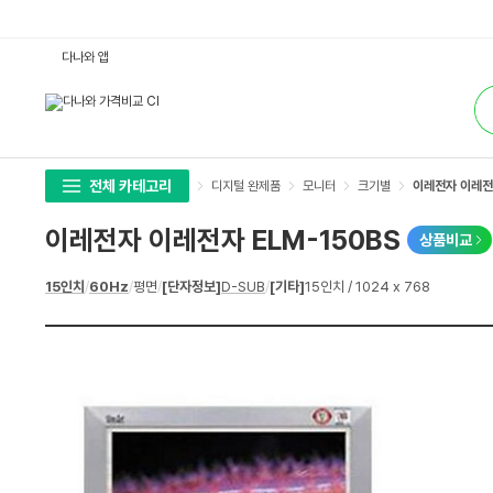
이
다나와 앱
레
전
통
자
합
이
검
레
색
전
자
E
L
전체 카테고리
디지털 완제품
모니터
크기별
이레전자 이레전자
M
-
1
이레전자 이레전자 ELM-150BS
상품비교
5
0
B
상
15인치
/
60Hz
/
평면
/
[단자정보]
D-SUB
/
[기타]
15인치 / 1024 x 768
S
세
:
스
다
펙
나
와
가
격
비
교