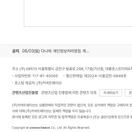
공지
08/03(월) 다나와 개인정보처리방침 개정 안내
주소 (우) 08510 서울특별시 금천구 벚꽃로 298, 17층(가산동, 대륭포스트타워6
사업자번호: 117-81-40065
통신판매업: 제2024-서울금천-0848호
호스팅 제공자: (주)커넥트웨이브
콘텐츠산업진흥법
콘텐츠산업 진흥법에 의한 콘텐츠 보호
자세히보기
콘
(주)커넥트웨이브는 상품판매와 직접적인 관련이 없으며, 모든 상거래의 책임은 구매자와 
이에 대해 (주)커넥트웨이브는 일체의 책임을 지지 않습니다.
본사에 등록된 모든 광고와 저작권 및 법적책임은 자료제공사 (또는 글쓴이)에게 있으므로 
Copyright ©
connectwave
Co., Ltd. All Rights Reserved.