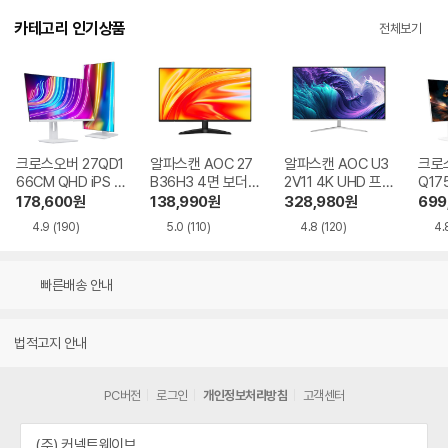
카테고리 인기상품
전체보기
크로스오버 27QD1
알파스캔 AOC 27
알파스캔 AOC U3
크로스
66CM QHD iPS U
B36H3 4면 보더리
2V11 4K UHD 프리
Q17
SB-C 화이트 Ai 멀
스 IPS 120 시력보
싱크 HDR 시력보호
QHD
178,600
원
138,990
원
328,980
원
699
티스탠드
호 무결점
무결점
Ai 
4.9
(190)
5.0
(110)
4.8
(120)
4.
드
빠른배송 안내
법적고지 안내
PC버전
로그인
개인정보처리방침
고객센터
(주) 커넥트웨이브