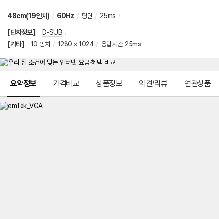
48cm(19인치)
/
60Hz
/
평면
/
25ms
/
[단자정보]
D-SUB
/
[기타]
19 인치
/
1280 x 1024
/
응답시간 25ms
메뉴 네비게이션
요약정보
가격비교
상품정보
의견/리뷰
연관상품