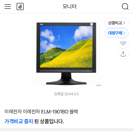
본문 바로가기
다
모니터
사
검
나
이
색
와
드
메
메
상품비교
인
뉴
대량구매
관
심
공
유
등록월 2004.03.
이레전자 이레전자 ELM-1901BD 블랙
가격비교 중지
된 상품입니다.