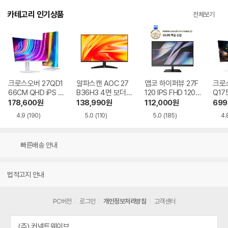
카테고리 인기상품
전체보기
크로스오버 27QD1
알파스캔 AOC 27
앱코 하이퍼뷰 27F
크로스
66CM QHD iPS U
B36H3 4면 보더리
120 IPS FHD 120
Q17
SB-C 화이트 Ai 멀
스 IPS 120 시력보
HDR 무결점
QHD
178,600
원
138,990
원
112,000
원
699
티스탠드
호 무결점
Ai 
4.9
(190)
5.0
(110)
5.0
(185)
4.
드
빠른배송 안내
법적고지 안내
PC버전
로그인
개인정보처리방침
고객센터
(주) 커넥트웨이브