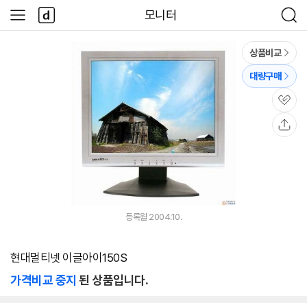
본문 바로가기
다
모니터
사
검
나
이
색
와
드
메
메
상품비교
인
뉴
대량구매
관
심
공
유
등록월 2004.10.
현대멀티넷 이글아이150S
가격비교 중지
된 상품입니다.