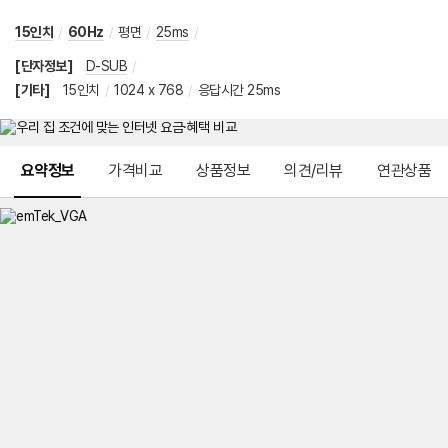
15인치
/
60Hz
/
평면
/
25ms
/
[단자정보]
D-SUB
/
[기타]
15인치
/
1024 x 768
/
응답시간 25ms
메뉴 네비게이션
요약정보
가격비교
상품정보
의견/리뷰
연관상품