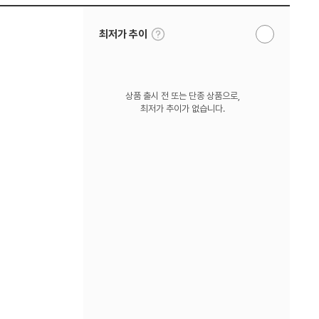
툴
최저가 추이
알
팁
림
보
받
기
기
상품 출시 전 또는 단종 상품으로,
최저가 추이가 없습니다.