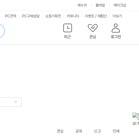
에누리
몰테일
메이크샵
서
PC견적
PC구매상담
쇼핑기획전
커뮤니티
이벤트
/
체험단
더보기
비
검
색
최근
관심
로그인
스
관심
공유
신고
인쇄