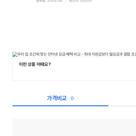
등록월: 2005.06.
제조사: 한성전자
이런 상품 어때요?
가격비교
0
가
격
비
교