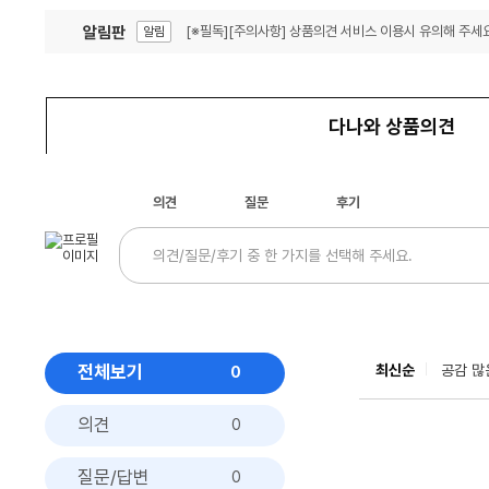
알림판
[※필독][주의사항] 상품의견 서비스 이용시 유의해 주세요
알림
잦은 오류, PC속도 잡자! PC안정화 위해 이건 꼭!
알림
다나와 상품의견
의견
질문
후기
전체보기
최신순
공감 많
0
의견
0
질문/답변
0