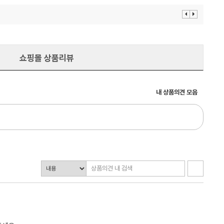
이
다
전
음
보
보
기
기
쇼핑몰 상품리뷰
내 상품의견 모음