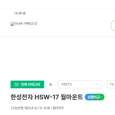
한
다나와 앱
성
전
통
자
합
H
검
S
색
W
-
1
7
월
마
운
트
:
다
나
와
가
격
비
전체 카테고리
가전/TV
TV
홈
교
한성전자 HSW-17 월마운트
상품비교
상
TV브라켓
/
일반(4:3) / D-SUB / 월마운트
세
스