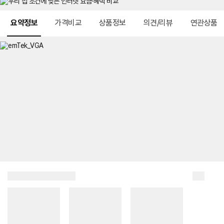
메뉴 네비게이션
요약정보
가격비교
상품정보
의견/리뷰
연관상품