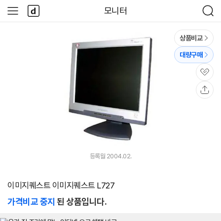
본문 바로가기
다
모니터
사
검
나
이
색
와
드
메
메
상품비교
인
뉴
대량구매
관
심
공
유
등록월 2004.02.
이미지퀘스트 이미지퀘스트 L727
가격비교 중지
된 상품입니다.