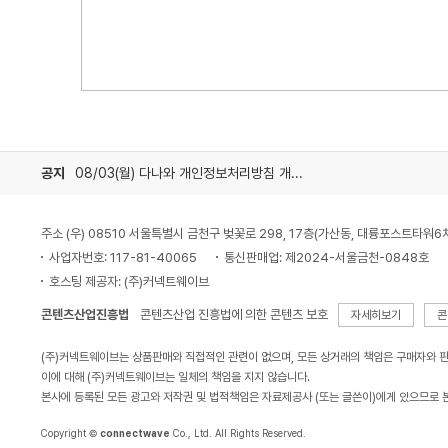
공지
08/03(월) 다나와 개인정보처리방침 개정 안내
주소 (우) 08510 서울특별시 금천구 벚꽃로 298, 17층(가산동, 대륭포스트타워6
사업자번호: 117-81-40065
통신판매업: 제2024-서울금천-0848호
호스팅 제공자: (주)커넥트웨이브
콘텐츠산업진흥법
콘텐츠산업 진흥법에 의한 콘텐츠 보호
자세히보기
콘
(주)커넥트웨이브는 상품판매와 직접적인 관련이 없으며, 모든 상거래의 책임은 구매자와 
이에 대해 (주)커넥트웨이브는 일체의 책임을 지지 않습니다.
본사에 등록된 모든 광고와 저작권 및 법적책임은 자료제공사 (또는 글쓴이)에게 있으므로 
Copyright ©
connectwave
Co., Ltd. All Rights Reserved.