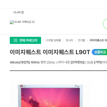
이
다나와 앱
미
지
통
퀘
합
스
검
트
색
이
미
지
퀘
전체 카테고리
디지털 완제품
모니터
크기별
이미지퀘스트 이
스
트
L
이미지퀘스트 이미지퀘스트 L90T
상품비교
9
0
T
상
48cm(19인치)
/
60Hz
/
평면
/
25ms
/
스피커 내장
/
[단자정보]
D-SUB
/
[기타]
19인
:
세
다
스
나
펙
와
가
격
비
교