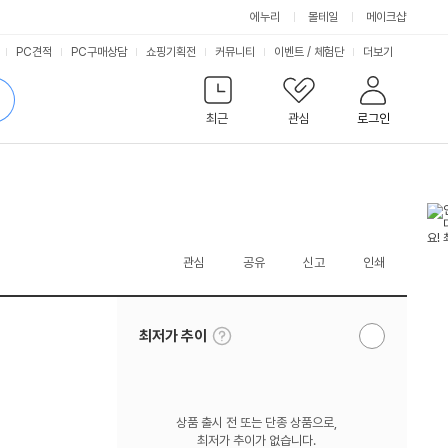
에누리
몰테일
메이크샵
서
PC견적
PC구매상담
쇼핑기획전
커뮤니티
이벤트
/
체험단
더보기
비
검
색
최근
관심
로그인
스
관심
공유
신고
인쇄
툴
최저가 추이
알
팁
림
보
받
기
기
상품 출시 전 또는 단종 상품으로,
최저가 추이가 없습니다.