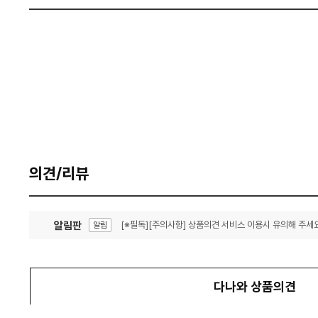
의견/리뷰
알림판
[※필독][주의사항] 상품의견 서비스 이용시 유의해 주세요
알림
잦은 오류, PC속도 잡자! PC안정화 위해 이건 꼭!
알림
다나와 상품의견