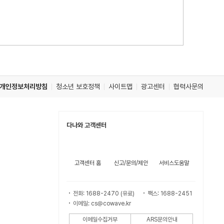
개인정보처리방침
청소년 보호정책
사이트맵
광고센터
협력사문의
다나와 고객센터
고객센터 홈
신고/문의/제안
서비스도움말
전화: 1688-2470 (유료)
팩스: 1688-2451
이메일: cs@cowave.kr
이메일수집거부
ARS문의안내