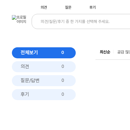
의견
질문
후기
전체보기
최신순
공감 많
0
의견
0
질문/답변
0
후기
0