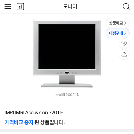
본문 바로가기
다
모니터
사
검
나
이
색
와
드
메
메
상품비교
인
뉴
대량구매
관
심
공
유
등록월 2002.11.
IMRI IMRI Accuvision 720TF
가격비교 중지
된 상품입니다.