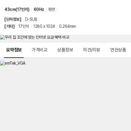
43cm(17인치)
/
60Hz
/
평면
/
[단자정보]
D-SUB
/
[기타]
17인치
/
1280 x 1024
/
0.264mm
메뉴 네비게이션
요약정보
가격비교
상품정보
의견/리뷰
연관상품