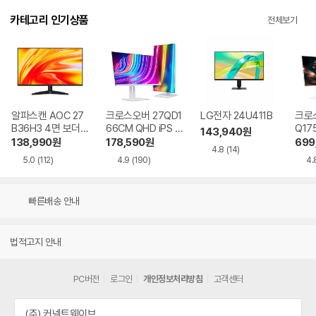
카테고리 인기상품
전체보기
알파스캔 AOC 27
크로스오버 27QD1
LG전자 24U411B
크로스
B36H3 4면 보더리
66CM QHD iPS U
Q17
143,940
원
스 IPS 120 시력보
SB-C 화이트 Ai 멀
QHD
138,990
원
178,590
원
699
4.8
(14)
호 무결점
티스탠드
Ai 
5.0
(112)
4.9
(190)
4.
드
빠른배송 안내
법적고지 안내
PC버전
로그인
개인정보처리방침
고객센터
(주) 커넥트웨이브