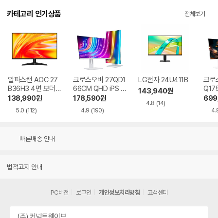
카테고리 인기상품
전체보기
알파스캔 AOC 27
크로스오버 27QD1
LG전자 24U411B
크로스
B36H3 4면 보더리
66CM QHD iPS U
Q17
143,940
원
스 IPS 120 시력보
SB-C 화이트 Ai 멀
QHD
138,990
원
178,590
원
699
4.8
(14)
호 무결점
티스탠드
Ai 
5.0
(112)
4.9
(190)
4.
드
빠른배송 안내
법적고지 안내
PC버전
로그인
개인정보처리방침
고객센터
(주) 커넥트웨이브