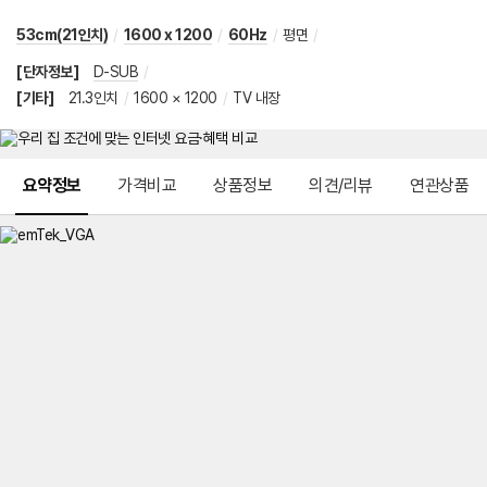
53cm(21인치)
/
1600 x 1200
/
60Hz
/
평면
/
[단자정보]
D-SUB
/
[기타]
21.3인치
/
1600 × 1200
/
TV 내장
메뉴 네비게이션
요약정보
가격비교
상품정보
의견/리뷰
연관상품