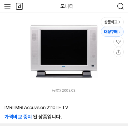
본문 바로가기
다
모니터
사
검
나
이
색
와
드
메
메
상품비교
인
뉴
대량구매
관
심
공
유
등록월 2003.03.
IMRI IMRI Accuvision 2110TF TV
가격비교 중지
된 상품입니다.