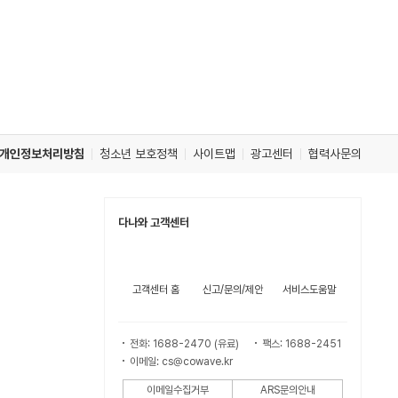
개인정보처리방침
청소년 보호정책
사이트맵
광고센터
협력사문의
다나와 고객센터
고객센터 홈
신고/문의/제안
서비스도움말
전화: 1688-2470 (유료)
팩스: 1688-2451
이메일: cs@cowave.kr
이메일수집거부
ARS문의안내