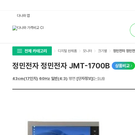
정
다나와 앱
민
전
통
자
합
정
검
민
색
전
자
J
M
전체 카테고리
디지털 완제품
모니터
크기별
정민전자 정민전
T
-
1
정민전자 정민전자 JMT-1700B
상품비교
7
0
0
상
43cm(17인치)
/
60Hz
/
일반(4:3)
/
평면
/
[단자정보]
D-SUB
B
세
:
스
다
펙
나
와
가
격
비
교