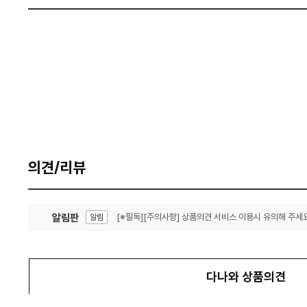
의견/리뷰
알림판
[※필독][주의사항] 상품의견 서비스 이용시 유의해 주세요
알림
잦은 오류, PC속도 잡자! PC안정화 위해 이건 꼭!
알림
다나와 상품의견