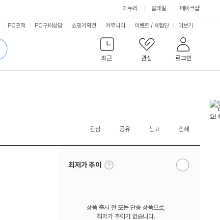
에누리
몰테일
메이크샵
서
PC견적
PC구매상담
쇼핑기획전
커뮤니티
이벤트
/
체험단
더보기
비
검
색
최근
관심
로그인
스
관심
공유
신고
인쇄
툴
최저가 추이
알
팁
림
보
받
기
기
상품 출시 전 또는 단종 상품으로,
최저가 추이가 없습니다.