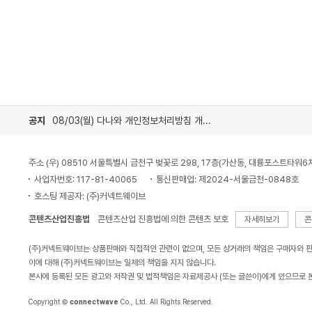
공지
08/03(월) 다나와 개인정보처리방침 개정 안내
주소 (우) 08510 서울특별시 금천구 벚꽃로 298, 17층(가산동, 대륭포스트타워6
사업자번호: 117-81-40065
통신판매업: 제2024-서울금천-0848호
호스팅 제공자: (주)커넥트웨이브
콘텐츠산업진흥법
콘텐츠산업 진흥법에 의한 콘텐츠 보호
자세히보기
콘
(주)커넥트웨이브는 상품판매와 직접적인 관련이 없으며, 모든 상거래의 책임은 구매자와 
이에 대해 (주)커넥트웨이브는 일체의 책임을 지지 않습니다.
본사에 등록된 모든 광고와 저작권 및 법적책임은 자료제공사 (또는 글쓴이)에게 있으므로 
Copyright ©
connectwave
Co., Ltd. All Rights Reserved.