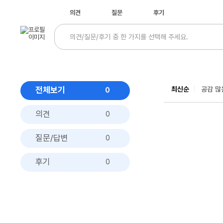
의견
질문
후기
전체보기
최신순
공감 많
0
의견
0
질문/답변
0
후기
0