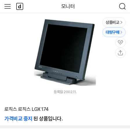
본문 바로가기
다
모니터
사
검
나
이
색
와
드
메
메
상품비교
인
뉴
대량구매
관
심
공
유
등록월 2002.11.
로직스 로직스 LGX 174
가격비교 중지
된 상품입니다.