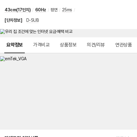
43cm(17인치)
/
60Hz
/
평면
/
25ms
/
[단자정보]
D-SUB
메뉴 네비게이션
요약정보
가격비교
상품정보
의견/리뷰
연관상품