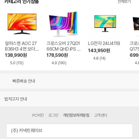
카테고리 인기상품
전체보기
알파스캔 AOC 27
크로스오버 27QD1
LG전자 24U411B
크로스
B36H3 4면 보더리
66CM QHD iPS U
Q17
143,950
원
스 IPS 120 시력보
SB-C 화이트 Ai 멀
QHD
138,990
원
178,590
원
699
4.8
(14)
호 무결점
티스탠드
Ai 
5.0
(112)
4.9
(190)
4.
드
빠른배송 안내
법적고지 안내
PC버전
로그인
개인정보처리방침
고객센터
(주) 커넥트웨이브