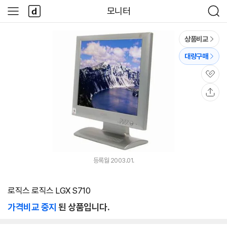
본문 바로가기
다
모니터
사
검
나
이
색
와
드
메
메
상품비교
인
뉴
대량구매
관
심
공
유
등록월 2003.01.
로직스 로직스 LGX S710
가격비교 중지
된 상품입니다.