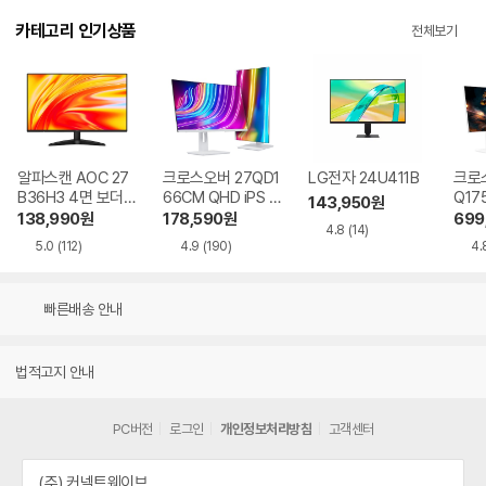
카테고리 인기상품
전체보기
알파스캔 AOC 27
크로스오버 27QD1
LG전자 24U411B
크로스
B36H3 4면 보더리
66CM QHD iPS U
Q17
143,950
원
스 IPS 120 시력보
SB-C 화이트 Ai 멀
QHD
138,990
원
178,590
원
699
4.8
(14)
호 무결점
티스탠드
Ai 
5.0
(112)
4.9
(190)
4.
드
빠른배송 안내
법적고지 안내
PC버전
로그인
개인정보처리방침
고객센터
(주) 커넥트웨이브