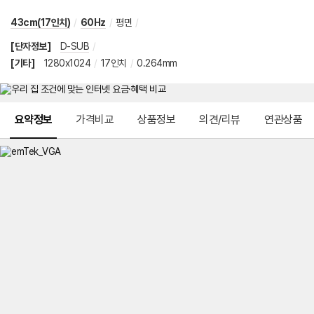
43cm(17인치)
/
60Hz
/
평면
/
[단자정보]
D-SUB
/
[기타]
1280x1024
/
17인치
/
0.264mm
메뉴 네비게이션
요약정보
가격비교
상품정보
의견/리뷰
연관상품