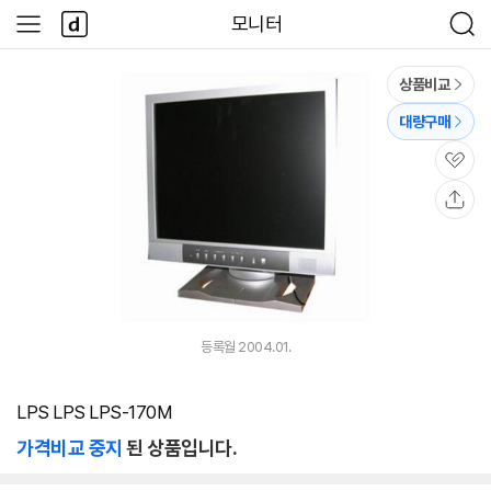
본문 바로가기
다
모니터
사
검
나
이
색
와
드
메
메
상품비교
인
뉴
대량구매
관
심
공
유
등록월 2004.01.
LPS LPS LPS-170M
가격비교 중지
된 상품입니다.