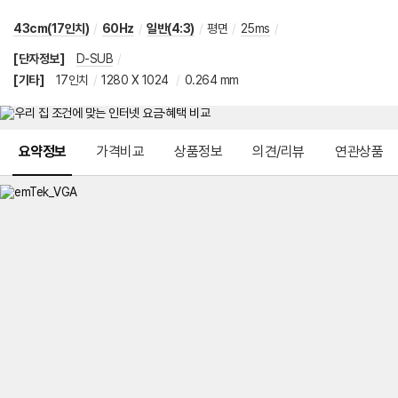
43cm(17인치)
/
60Hz
/
일반(4:3)
/
평면
/
25ms
/
[단자정보]
D-SUB
/
[기타]
17인치
/
1280 X 1024
/
0.264 mm
메뉴 네비게이션
요약정보
가격비교
상품정보
의견/리뷰
연관상품