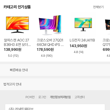
카테고리 인기상품
전체보기
알파스캔 AOC 27
크로스오버 27QD1
LG전자 24U411B
크로스
B36H3 4면 보더리
66CM QHD iPS U
Q17
143,950
원
스 IPS 120 시력보
SB-C 화이트 Ai 멀
QHD
138,990
원
178,590
원
699
4.8
(14)
호 무결점
티스탠드
Ai 
5.0
(112)
4.9
(190)
4.
드
빠른배송 안내
법적고지 안내
PC버전
로그인
개인정보처리방침
고객센터
(주) 커넥트웨이브