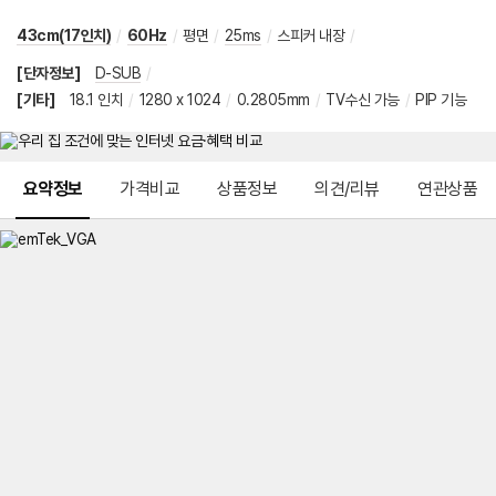
43cm(17인치)
/
60Hz
/
평면
/
25ms
/
스피커 내장
/
[단자정보]
D-SUB
/
[기타]
18.1 인치
/
1280 x 1024
/
0.2805mm
/
TV수신 가능
/
PIP 기능
메뉴 네비게이션
요약정보
가격비교
상품정보
의견/리뷰
연관상품