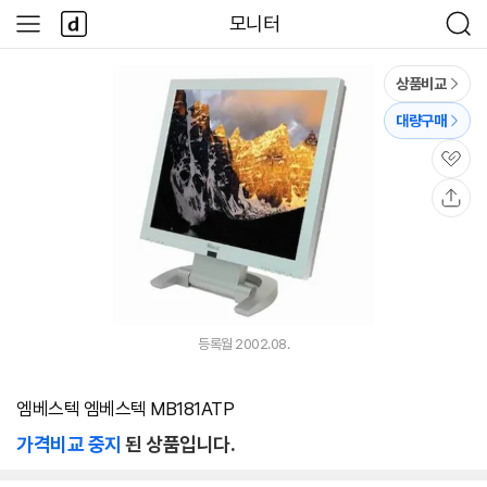
본문 바로가기
다
모니터
사
검
나
이
색
와
드
메
메
상품비교
인
뉴
대량구매
관
심
공
유
등록월 2002.08.
엠베스텍 엠베스텍 MB181ATP
가격비교 중지
된 상품입니다.