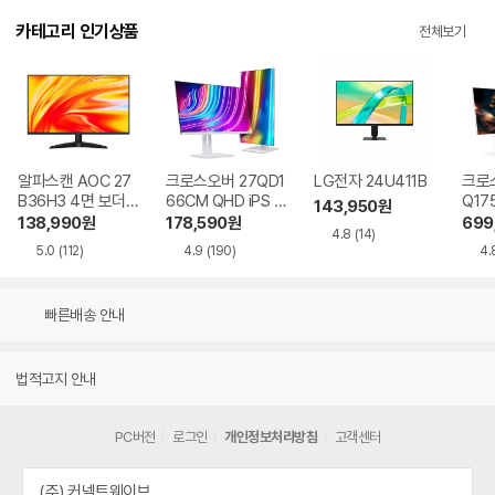
카테고리 인기상품
전체보기
알파스캔 AOC 27
크로스오버 27QD1
LG전자 24U411B
크로스
B36H3 4면 보더리
66CM QHD iPS U
Q17
143,950
원
스 IPS 120 시력보
SB-C 화이트 Ai 멀
QHD
138,990
원
178,590
원
699
4.8
(14)
호 무결점
티스탠드
Ai 
5.0
(112)
4.9
(190)
4.
드
빠른배송 안내
법적고지 안내
PC버전
로그인
개인정보처리방침
고객센터
(주) 커넥트웨이브