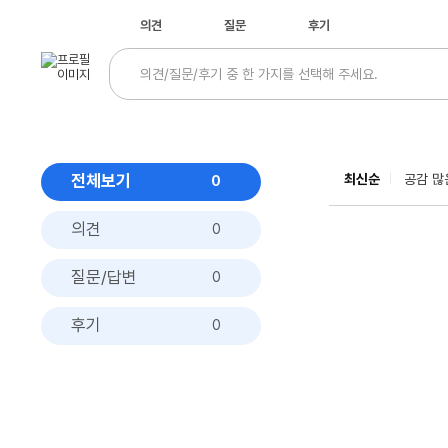
의견
질문
후기
전체보기
최신순
공감 많
0
의견
0
질문/답변
0
후기
0