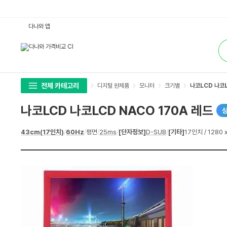
나
다나와 앱
코
L
통
C
합
D
검
나
색
코
L
C
D
전체 카테고리
디지털 완제품
모니터
크기별
나코LCD 나코L
N
A
C
나코LCD 나코LCD NACO 170A 레드
O
1
7
상
43cm(17인치)
/
60Hz
/
평면
/
25ms
/
[단자정보]
D-SUB
/
[기타]
17인치 / 1280 
0
세
A
스
레
펙
드
:
다
나
와
가
격
비
교