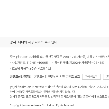
공지
다나와 사칭 사이트 주의 안내
주소 (우) 08510 서울특별시 금천구 벚꽃로 298, 17층(가산동, 대륭포스트타워6
사업자번호: 117-81-40065
통신판매업: 제2024-서울금천-0848호
호스팅 제공자: (주)커넥트웨이브
콘텐츠산업진흥법
콘텐츠산업 진흥법에 의한 콘텐츠 보호
자세히보기
콘
(주)커넥트웨이브는 상품판매와 직접적인 관련이 없으며, 모든 상거래의 책임은 구매자와 
이에 대해 (주)커넥트웨이브는 일체의 책임을 지지 않습니다.
본사에 등록된 모든 광고와 저작권 및 법적책임은 자료제공사 (또는 글쓴이)에게 있으므로 
Copyright ©
connectwave
Co., Ltd. All Rights Reserved.