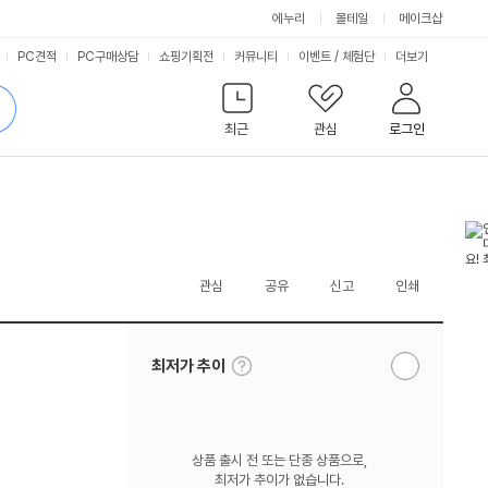
에누리
몰테일
메이크샵
서
PC견적
PC구매상담
쇼핑기획전
커뮤니티
이벤트
/
체험단
더보기
비
검
색
최근
관심
로그인
스
관심
공유
신고
인쇄
툴
최저가 추이
알
팁
림
보
받
기
기
상품 출시 전 또는 단종 상품으로,
최저가 추이가 없습니다.