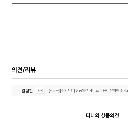
의견/리뷰
알림판
[※필독][주의사항] 상품의견 서비스 이용시 유의해 주세요
알림
잦은 오류, PC속도 잡자! PC안정화 위해 이건 꼭!
알림
다나와 상품의견