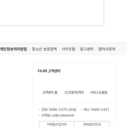
개인정보처리방침
청소년 보호정책
사이트맵
광고센터
협력사문의
다나와 고객센터
고객센터 홈
신고/문의/제안
서비스도움말
전화: 1688-2470 (유료)
팩스: 1688-2451
이메일: cs@cowave.kr
이메일수집거부
ARS문의안내