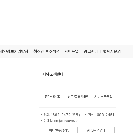
개인정보처리방침
청소년 보호정책
사이트맵
광고센터
협력사문의
다나와 고객센터
고객센터 홈
신고/문의/제안
서비스도움말
전화: 1688-2470 (유료)
팩스: 1688-2451
이메일: cs@cowave.kr
이메일수집거부
ARS문의안내