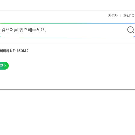
자동차
조립PC
비티씨 NF-150M2
교