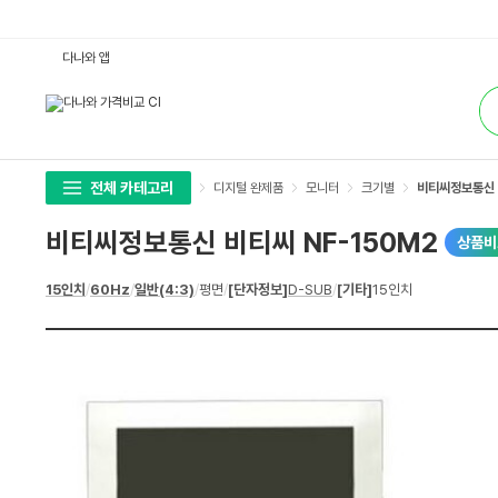
비
다나와 앱
티
씨
통
정
합
보
검
통
색
신
비
티
씨
전체 카테고리
디지털 완제품
모니터
크기별
비티씨정보통신 
N
F
-
비티씨정보통신 비티씨 NF-150M2
상품비
1
5
0
상
15인치
/
60Hz
/
일반(4:3)
/
평면
/
[단자정보]
D-SUB
/
[기타]
15인치
M
세
2
스
:
펙
다
나
와
가
격
비
교