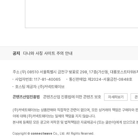
공지
다나와 사칭 사이트 주의 안내
주소 (우) 08510 서울특별시 금천구 벚꽃로 298, 17층(가산동, 대륭포스트타워6
사업자번호: 117-81-40065
통신판매업: 제2024-서울금천-0848호
호스팅 제공자: (주)커넥트웨이브
콘텐츠산업진흥법
콘텐츠산업 진흥법에 의한 콘텐츠 보호
자세히보기
콘
(주)커넥트웨이브는 상품판매와 직접적인 관련이 없으며, 모든 상거래의 책임은 구매자와 
이에 대해 (주)커넥트웨이브는 일체의 책임을 지지 않습니다.
본사에 등록된 모든 광고와 저작권 및 법적책임은 자료제공사 (또는 글쓴이)에게 있으므로 
Copyright ©
connectwave
Co., Ltd. All Rights Reserved.