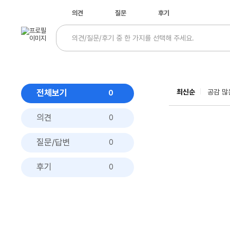
의견
질문
후기
전체보기
최신순
공감 많
0
의견
0
질문/답변
0
후기
0