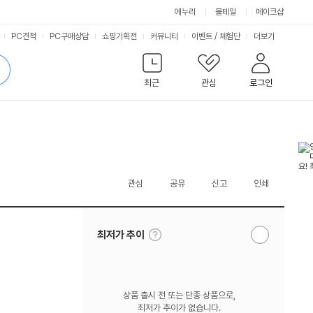
에누리
몰테일
메이크샵
서
PC견적
PC구매상담
쇼핑기획전
커뮤니티
이벤트
/
체험단
더보기
비
검
색
최근
관심
로그인
스
관심
공유
신고
인쇄
툴
최저가 추이
알
팁
림
보
받
기
기
상품 출시 전 또는 단종 상품으로,
최저가 추이가 없습니다.