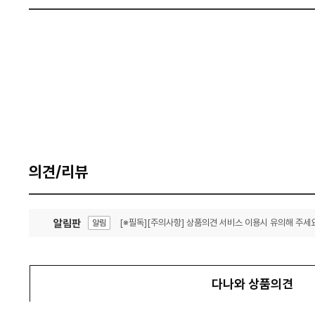
의견/리뷰
알림판
[※필독][주의사항] 상품의견 서비스 이용시 유의해 주세요
알림
잦은 오류, PC속도 잡자! PC안정화 위해 이건 꼭!
알림
다나와 상품의견