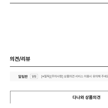
의견/리뷰
알림판
[※필독][주의사항] 상품의견 서비스 이용시 유의해 주세요
알림
잦은 오류, PC속도 잡자! PC안정화 위해 이건 꼭!
알림
다나와 상품의견