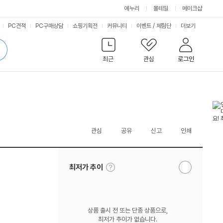
에누리
몰테일
메이크샵
서
PC견적
PC구매상담
쇼핑기획전
커뮤니티
이벤트
/
체험단
더보기
비
검
색
최근
관심
로그인
스
관심
공유
신고
인쇄
툴
최저가 추이
알
팁
림
보
받
기
기
상품 출시 전 또는 단종 상품으로,
최저가 추이가 없습니다.