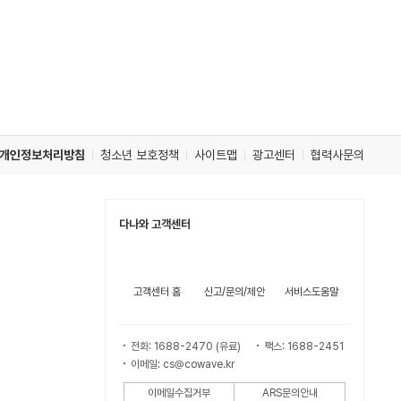
개인정보처리방침
청소년 보호정책
사이트맵
광고센터
협력사문의
다나와 고객센터
고객센터 홈
신고/문의/제안
서비스도움말
전화: 1688-2470 (유료)
팩스: 1688-2451
이메일: cs@cowave.kr
이메일수집거부
ARS문의안내