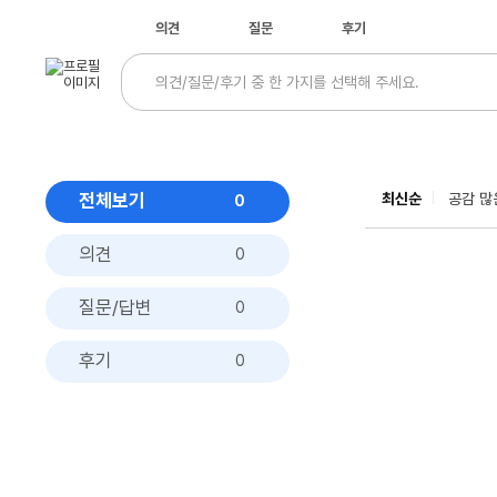
의견
질문
후기
전체보기
최신순
공감 많
0
의견
0
질문/답변
0
후기
0