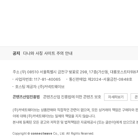
공지
다나와 사칭 사이트 주의 안내
주소 (우) 08510 서울특별시 금천구 벚꽃로 298, 17층(가산동, 대륭포스트타워6
사업자번호: 117-81-40065
통신판매업: 제2024-서울금천-0848호
호스팅 제공자: (주)커넥트웨이브
콘텐츠산업진흥법
콘텐츠산업 진흥법에 의한 콘텐츠 보호
자세히보기
콘
(주)커넥트웨이브는 상품판매와 직접적인 관련이 없으며, 모든 상거래의 책임은 구매자와 
이에 대해 (주)커넥트웨이브는 일체의 책임을 지지 않습니다.
본사에 등록된 모든 광고와 저작권 및 법적책임은 자료제공사 (또는 글쓴이)에게 있으므로 
Copyright ©
connectwave
Co., Ltd. All Rights Reserved.