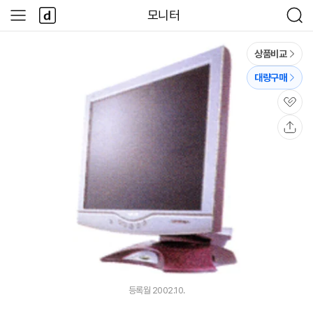
본문 바로가기
다
모니터
사
검
나
이
색
와
드
메
메
상품비교
인
뉴
대량구매
관
심
공
유
등록월 2002.10.