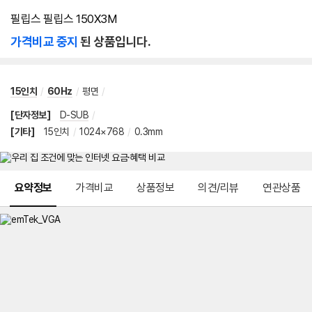
필립스 필립스 150X3M
가격비교 중지
된 상품입니다.
15인치
/
60Hz
/
평면
/
[단자정보]
D-SUB
/
[기타]
15인치
/
1024×768
/
0.3mm
메뉴 네비게이션
요약정보
가격비교
상품정보
의견/리뷰
연관상품