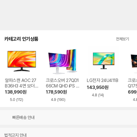
카테고리 인기상품
전체보기
알파스캔 AOC 27
크로스오버 27QD1
LG전자 24U411B
크로스
B36H3 4면 보더리
66CM QHD iPS U
Q17
143,950
원
스 IPS 120 시력보
SB-C 화이트 Ai 멀
QHD
138,990
원
178,590
원
699
4.8
(14)
호 무결점
티스탠드
Ai 
5.0
(112)
4.9
(190)
4.
드
빠른배송 안내
법적고지 안내