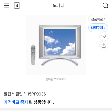
본문 바로가기
다
모니터
사
검
나
이
색
와
드
메
메
상품비교
인
뉴
대량구매
관
심
공
유
등록월 2004.03.
필립스 필립스 15PF9936
가격비교 중지
된 상품입니다.