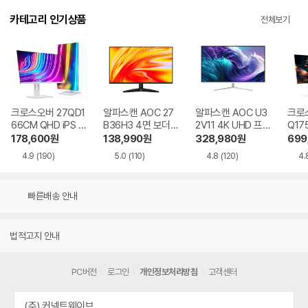
카테고리 인기상품
전체보기
크로스오버 27QD1
알파스캔 AOC 27
알파스캔 AOC U3
크로스
66CM QHD iPS U
B36H3 4면 보더리
2V11 4K UHD 프리
Q17
SB-C 화이트 Ai 멀
스 IPS 120 시력보
싱크 HDR 시력보호
QHD
178,600
원
138,990
원
328,980
원
699
티스탠드
호 무결점
무결점
Ai 
4.9
(190)
5.0
(110)
4.8
(120)
4.
드
빠른배송 안내
법적고지 안내
PC버전
로그인
개인정보처리방침
고객센터
(주) 커넥트웨이브