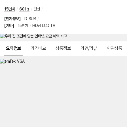
15인치
/
60Hz
/
평면
/
[단자정보]
D-SUB
/
[기타]
15인치
/
HD급 LCD TV
메뉴 네비게이션
요약정보
가격비교
상품정보
의견/리뷰
연관상품