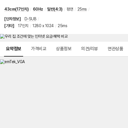
43cm(17인치)
/
60Hz
/
일반(4:3)
/
평면
/
25ms
/
[단자정보]
D-SUB
/
[기타]
17인치
/
1280 x 1024
/
25ms
메뉴 네비게이션
요약정보
가격비교
상품정보
의견/리뷰
연관상품