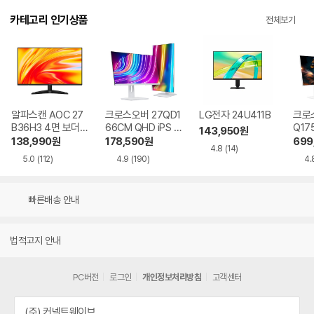
카테고리 인기상품
전체보기
알파스캔 AOC 27
크로스오버 27QD1
LG전자 24U411B
크로스
B36H3 4면 보더리
66CM QHD iPS U
Q17
143,950
원
스 IPS 120 시력보
SB-C 화이트 Ai 멀
QHD
138,990
원
178,590
원
699
4.8
(14)
호 무결점
티스탠드
Ai 
5.0
(112)
4.9
(190)
4.
드
빠른배송 안내
법적고지 안내
PC버전
로그인
개인정보처리방침
고객센터
(주) 커넥트웨이브