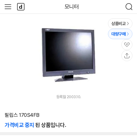
본문 바로가기
다
모니터
사
검
나
이
색
와
드
메
메
상품비교
인
뉴
대량구매
관
심
공
유
등록월 2003.10.
필립스 170S4FB
가격비교 중지
된 상품입니다.