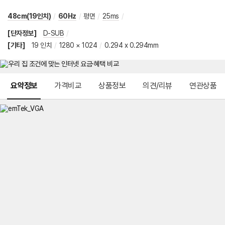
48cm(19인치)
/
60Hz
/
평면
/
25ms
/
[단자정보]
D-SUB
/
[기타]
19 인치
/
1280 × 1024
/
0.294 x 0.294mm
메뉴 네비게이션
요약정보
가격비교
상품정보
의견/리뷰
연관상품