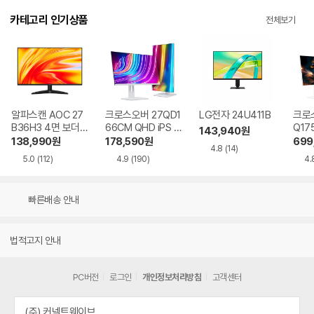
카테고리 인기상품
전체보기
알파스캔 AOC 27
크로스오버 27QD1
LG전자 24U411B
크로스
B36H3 4면 보더리
66CM QHD iPS U
Q17
143,940
원
스 IPS 120 시력보
SB-C 화이트 Ai 멀
QHD
138,990
원
178,590
원
699
4.8
(14)
호 무결점
티스탠드
Ai 
5.0
(112)
4.9
(190)
4.
드
빠른배송 안내
법적고지 안내
PC버전
로그인
개인정보처리방침
고객센터
(주) 커넥트웨이브