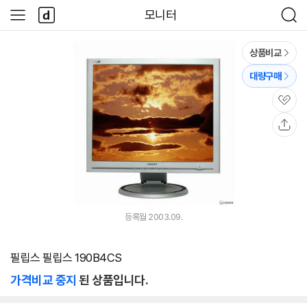
본문 바로가기
다
모니터
사
검
나
이
색
와
드
메
메
상품비교
인
뉴
대량구매
관
심
공
유
등록월 2003.09.
필립스 필립스 190B4CS
가격비교 중지
된 상품입니다.