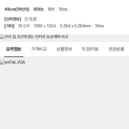
48cm(19인치)
/
60Hz
/
평면
/
16ms
/
[단자정보]
D-SUB
/
[기타]
19 인치
/
1280 × 1024
/
0.294 x 0.294mm
/
16ms
메뉴 네비게이션
요약정보
가격비교
상품정보
의견/리뷰
연관상품