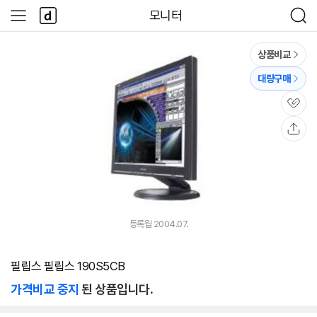
본문 바로가기
다
모니터
사
검
나
이
색
와
드
메
메
상품비교
인
뉴
대량구매
관
심
공
유
등록월 2004.07.
필립스 필립스 190S5CB
가격비교 중지
된 상품입니다.