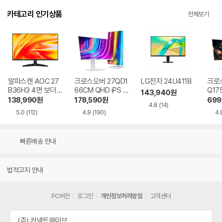
카테고리 인기상품
전체보기
알파스캔 AOC 27
크로스오버 27QD1
LG전자 24U411B
크로스
B36H3 4면 보더리
66CM QHD iPS U
Q17
143,940
원
스 IPS 120 시력보
SB-C 화이트 Ai 멀
QHD
138,990
원
178,590
원
699
4.8
(14)
호 무결점
티스탠드
Ai 
5.0
(112)
4.9
(190)
4.
드
빠른배송 안내
법적고지 안내
PC버전
로그인
개인정보처리방침
고객센터
(주) 커넥트웨이브