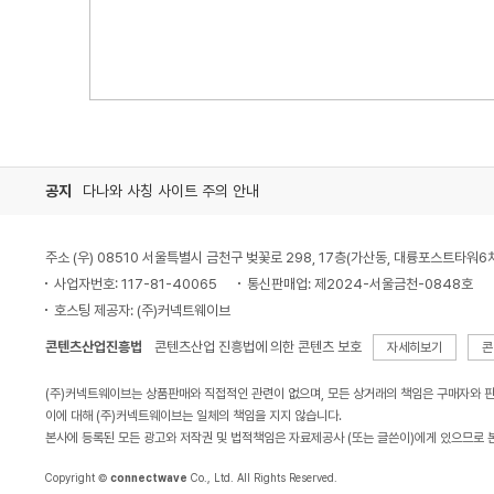
공지
다나와 사칭 사이트 주의 안내
주소 (우) 08510 서울특별시 금천구 벚꽃로 298, 17층(가산동, 대륭포스트타워6
사업자번호: 117-81-40065
통신판매업: 제2024-서울금천-0848호
호스팅 제공자: (주)커넥트웨이브
콘텐츠산업진흥법
콘텐츠산업 진흥법에 의한 콘텐츠 보호
자세히보기
콘
(주)커넥트웨이브는 상품판매와 직접적인 관련이 없으며, 모든 상거래의 책임은 구매자와 
이에 대해 (주)커넥트웨이브는 일체의 책임을 지지 않습니다.
본사에 등록된 모든 광고와 저작권 및 법적책임은 자료제공사 (또는 글쓴이)에게 있으므로 
Copyright ©
connectwave
Co., Ltd. All Rights Reserved.