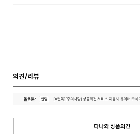
의견/리뷰
알림판
[※필독][주의사항] 상품의견 서비스 이용시 유의해 주세요
알림
잦은 오류, PC속도 잡자! PC안정화 위해 이건 꼭!
알림
다나와 상품의견