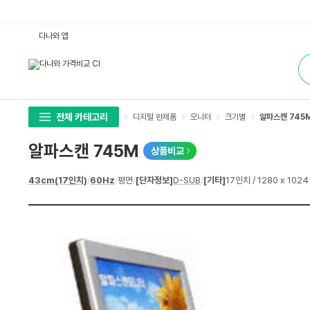
알
다나와 앱
파
스
통
캔
합
7
검
4
색
5
M
:
다
전체 카테고리
디지털 완제품
모니터
크기별
알파스캔 745
나
와
가
알파스캔 745M
상품비교
격
비
교
상
43cm(17인치)
/
60Hz
/
평면
/
[단자정보]
D-SUB
/
[기타]
17인치 / 1280 x 102
세
스
펙