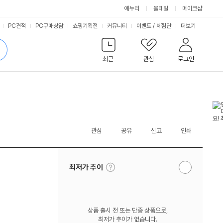
에누리
몰테일
메이크샵
서
PC견적
PC구매상담
쇼핑기획전
커뮤니티
이벤트
/
체험단
더보기
비
검
색
최근
관심
로그인
스
관심
공유
신고
인쇄
툴
최저가 추이
알
팁
림
보
받
기
기
상품 출시 전 또는 단종 상품으로,
최저가 추이가 없습니다.