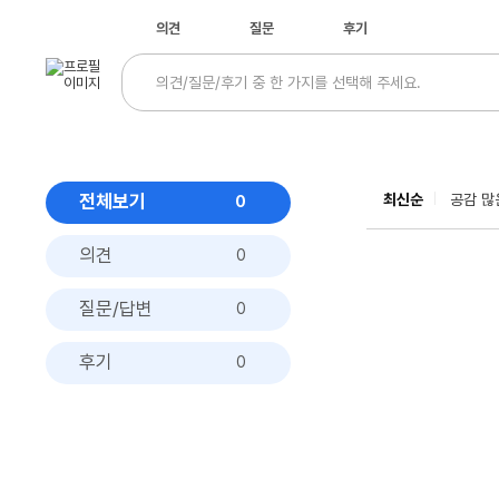
의견
질문
후기
전체보기
최신순
공감 많
0
의견
0
질문/답변
0
후기
0