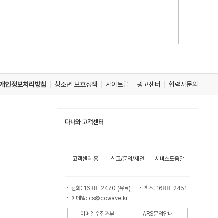
개인정보처리방침
청소년 보호정책
사이트맵
광고센터
협력사문의
다나와 고객센터
고객센터 홈
신고/문의/제안
서비스도움말
전화: 1688-2470 (유료)
팩스: 1688-2451
이메일: cs@cowave.kr
이메일수집거부
ARS문의안내