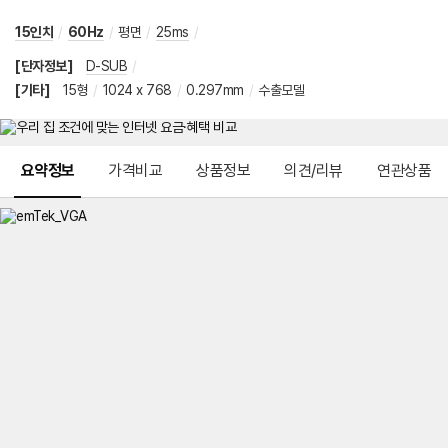
15인치
/
60Hz
/
평면
/
25ms
/
[단자정보]
D-SUB
/
[기타]
15형
/
1024 x 768
/
0.297mm
/
수출모델
메뉴 네비게이션
요약정보
가격비교
상품정보
의견/리뷰
연관상품