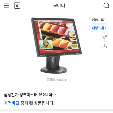
본문 바로가기
다
모니터
사
검
나
이
색
와
드
메
메
상품비교
인
뉴
대량구매
관
심
공
유
등록월 2003.11.
삼성전자 싱크마스터 152N 역수
가격비교 중지
된 상품입니다.