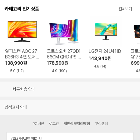
카테고리 인기상품
전체보기
알파스캔 AOC 27
크로스오버 27QD1
LG전자 24U411B
크로스
B36H3 4면 보더리
66CM QHD iPS U
Q17
143,940
원
스 IPS 120 시력보
SB-C 화이트 Ai 멀
QHD
138,990
원
178,590
원
699
4.8
(14)
호 무결점
티스탠드
Ai 
5.0
(112)
4.9
(190)
4.
드
빠른배송 안내
법적고지 안내
PC버전
로그인
개인정보처리방침
고객센터
(주) 커넥트웨이브