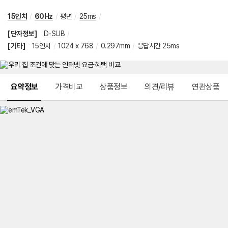
15인치
/
60Hz
/
평면
/
25ms
/
[단자정보]
D-SUB
/
[기타]
15인치
/
1024 x 768
/
0.297mm
/
응답시간 25ms
메뉴 네비게이션
요약정보
가격비교
상품정보
의견/리뷰
연관상품