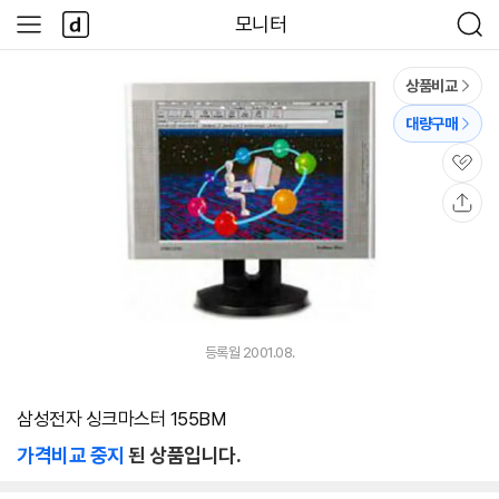
본문 바로가기
다
모니터
사
검
나
이
색
와
드
메
메
상품비교
인
뉴
대량구매
관
심
공
유
등록월 2001.08.
삼성전자 싱크마스터 155BM
가격비교 중지
된 상품입니다.