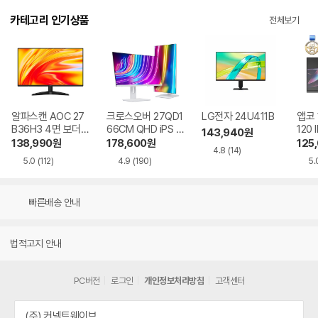
카테고리 인기상품
전체보기
알파스캔 AOC 27
크로스오버 27QD1
LG전자 24U411B
앱코 
B36H3 4면 보더리
66CM QHD iPS U
120 
143,940
원
스 IPS 120 시력보
SB-C 화이트 Ai 멀
HDR
138,990
원
178,600
원
125
4.8
(14)
호 무결점
티스탠드
5.0
(112)
4.9
(190)
5.
빠른배송 안내
법적고지 안내
PC버전
로그인
개인정보처리방침
고객센터
(주) 커넥트웨이브