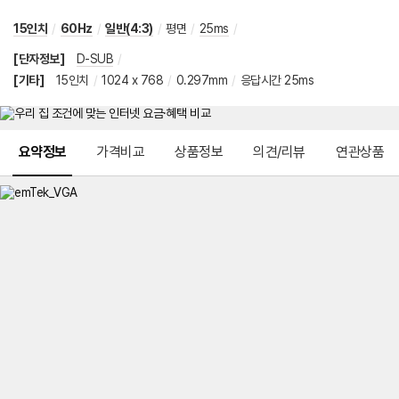
15인치
/
60Hz
/
일반(4:3)
/
평면
/
25ms
/
[단자정보]
D-SUB
/
[기타]
15인치
/
1024 x 768
/
0.297mm
/
응답시간 25ms
메뉴 네비게이션
요약정보
가격비교
상품정보
의견/리뷰
연관상품