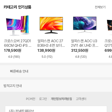
카테고리 인기상품
전체보기
크로스오버 27QD1
알파스캔 AOC 27
알파스캔 AOC U3
크로스
66CM QHD iPS U
B36H3 4면 보더리
2V11 4K UHD 프리
Q17
SB-C 화이트 Ai 멀
스 IPS 120 시력보
싱크 HDR 시력보호
QHD
178,590
원
138,990
원
312,550
원
699
티스탠드
호 무결점
무결점
Ai 
4.9
(190)
5.0
(112)
4.8
(120)
4.
드
빠른배송 안내
법적고지 안내
PC버전
로그인
개인정보처리방침
고객센터
(주) 커넥트웨이브