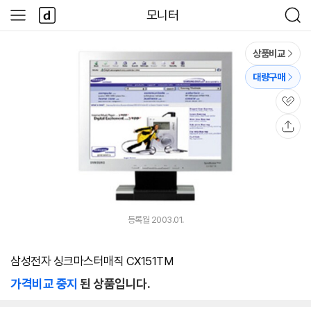
본문 바로가기
다
모니터
사
검
나
이
색
와
드
메
메
상품비교
인
뉴
대량구매
관
심
공
유
등록월 2003.01.
삼성전자 싱크마스터매직 CX151TM
가격비교 중지
된 상품입니다.