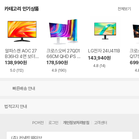
카테고리 인기상품
전체보기
알파스캔 AOC 27
크로스오버 27QD1
LG전자 24U411B
크로스
B36H3 4면 보더리
66CM QHD iPS U
Q17
143,940
원
스 IPS 120 시력보
SB-C 화이트 Ai 멀
QHD
138,990
원
178,590
원
699
4.8
(14)
호 무결점
티스탠드
Ai 
5.0
(112)
4.9
(190)
4.
드
빠른배송 안내
법적고지 안내
PC버전
로그인
개인정보처리방침
고객센터
(주) 커넥트웨이브