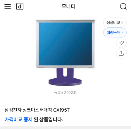
본문 바로가기
다
모니터
사
검
나
이
색
와
드
메
메
상품비교
인
뉴
대량구매
관
심
공
유
등록월 2002.11.
삼성전자 싱크마스터매직 CX195T
가격비교 중지
된 상품입니다.