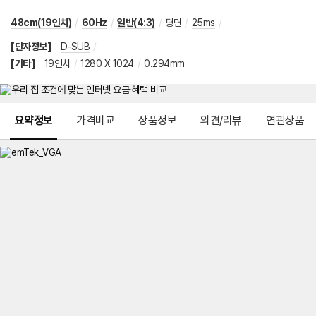
48cm(19인치)
/
60Hz
/
일반(4:3)
/
평면
/
25ms
/
[단자정보]
D-SUB
/
[기타]
19인치
/
1280 X 1024
/
0.294mm
메뉴 네비게이션
요약정보
가격비교
상품정보
의견/리뷰
연관상품