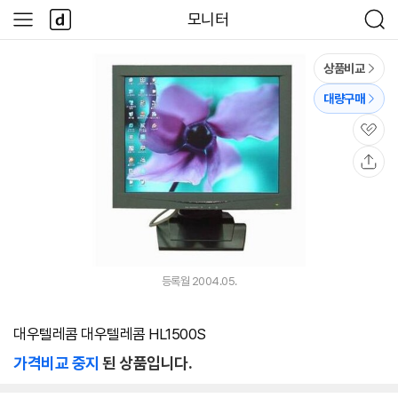
본문 바로가기
다
모니터
사
검
나
이
색
와
드
메
메
상품비교
인
뉴
대량구매
관
심
공
유
등록월 2004.05.
대우텔레콤 대우텔레콤 HL1500S
가격비교 중지
된 상품입니다.