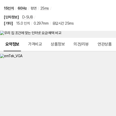
15인치
/
60Hz
/
평면
/
25ms
/
[단자정보]
D-SUB
/
[기타]
15.0 인치
/
0.297mm
/
응답시간 25ms
메뉴 네비게이션
요약정보
가격비교
상품정보
의견/리뷰
연관상품