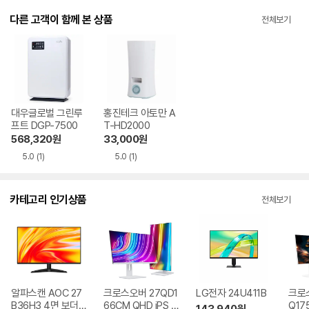
다른 고객이 함께 본 상품
전체보기
대우글로벌 그린루
홍진테크 아토만 A
프트 DGP-7500
T-HD2000
568,320
원
33,000
원
5.0
(1)
5.0
(1)
카테고리 인기상품
전체보기
알파스캔 AOC 27
크로스오버 27QD1
LG전자 24U411B
크로스
B36H3 4면 보더리
66CM QHD iPS U
Q17