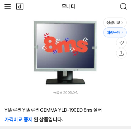
본문 바로가기
다
모니터
사
검
나
이
색
와
드
메
메
상품비교
인
뉴
대량구매
관
심
공
유
등록월 2005.04.
YI솔루션 YI솔루션 GEMMA YLD-190ED 8ms 실버
가격비교 중지
된 상품입니다.