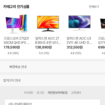
카테고리 인기상품
전체보기
크로스오버 27QD1
알파스캔 AOC 27
알파스캔 AOC U3
크로스
66CM QHD iPS U
B36H3 4면 보더리
2V11 4K UHD 프리
Q17
SB-C 화이트 Ai 멀
스 IPS 120 시력보
싱크 HDR 시력보호
QHD
178,590
원
138,990
원
312,550
원
699
티스탠드
호 무결점
무결점
Ai 
4.9
(190)
5.0
(112)
4.8
(120)
4.
드
빠른배송 안내
법적고지 안내
PC버전
로그인
개인정보처리방침
고객센터
(주) 커넥트웨이브