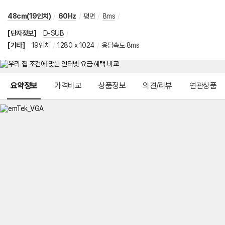
48cm(19인치)
/
60Hz
/
평면
/
8ms
/
[단자정보]
D-SUB
/
[기타]
19인치
/
1280 x 1024
/
응답속도 8ms
메뉴 네비게이션
요약정보
가격비교
상품정보
의견/리뷰
연관상품