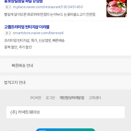
홍로상일점설 화설 강남점
m.place.naver.com/restaurant/1303451450
광고
빨갛게 달아오른 화로위에 한점의 눈이녹다. 눈꽃마블소고기 전문점
고퀄프리미엄 빈티지샵 더리셀
smartstore.naver.com/theresell
광고
프리미엄 빈티지샵, 특가, 신상업뎃, 빠른배송
중복 할인, 추가 할인
빠른배송 안내
법적고지 안내
PC버전
로그인
개인정보처리방침
고객센터
(주) 커넥트웨이브