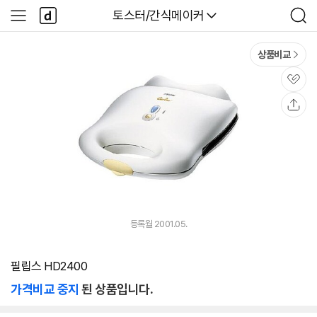
본문 바로가기
다
다나와
토스터/간식메이커
사
검
나
이
색
와
드
메
메
상품비교
인
뉴
관
심
공
유
등록월 2001.05.
필립스 HD2400
가격비교 중지
된 상품입니다.