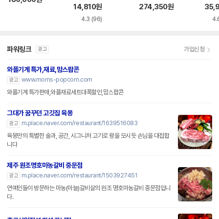
14,810
원
274,350
원
35,
4.3
(96)
4.
파워링크
가입신청
광고
와플기계 특가,재료,맘스팝콘
www.moms-popcorn.com
광고
와플기계 특가판매,와플재료세트대폭할인,맘스팝콘
그대가 꿈꾸던 고깃집 육몽
m.place.naver.com/restaurant/1639516083
광고
육몽만의 특별한 술과, 공간, 시그니처 고기로 왕을 모시듯 손님을 대접합
니다
제주 원조명호마농갈비 중문점
m.place.naver.com/restaurant/1503927451
광고
연예인들이 방문하는 마농(마늘)갈비살의 원조 명호마농갈비 중문점입니
다.