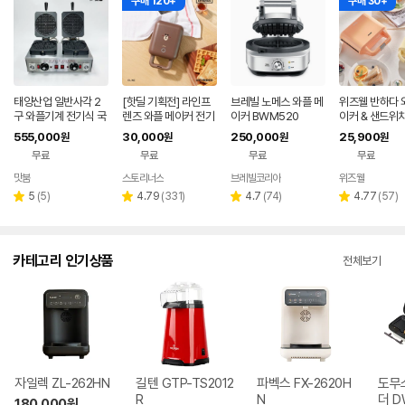
구매 120+
구매 30+
태양산업 일반사각 2
[핫딜 기획전] 라인프
브레빌 노메스 와플 메
위즈웰 반하다 
구 와플기계 전기식 국
렌즈 와플 메이커 전기
이커 BWM520
이커 & 샌드위
내제조 조리기 / WPR
팬 기계 (브라운)
커 기계 2in1
555,000
30,000
250,000
25,900
원
원
원
원
-450T
무료
무료
무료
무료
맛붐
스토리너스
브레빌코리아
위즈웰
네이버
페이
리
리
리
리
5
(
5
)
4.79
(
331
)
4.7
(
74
)
4.77
(
57
)
별
별
별
별
뷰
뷰
뷰
뷰
점
점
점
점
수
수
수
수
카테고리 인기상품
전체보기
자일렉 ZL-262HN
길텐 GTP-TS2012
파벡스 FX-2620H
도무
R
N
더 D
180,000
원