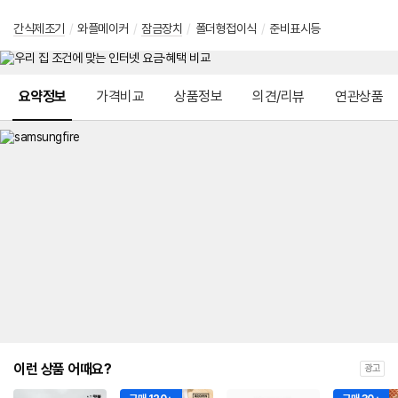
간식제조기
/
와플메이커
/
잠금장치
/
폴더형접이식
/
준비표시등
메뉴 네비게이션
요약정보
가격비교
상품정보
의견/리뷰
연관상품
이런 상품 어때요?
광고