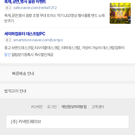
축제,공연,행사 올원 이벤트
cafe.naver.com/rental1212
광고
축제,공연,행사 음향 조명 무대 트러스 악기 LED영상 행사물품 밴드 노래
반주기
세이퍼컴퓨터 데스트탑PC
smartstore.naver.com/bornpc
광고
중고 브랜드데스크탑,리사이클데스크탑, 리퍼데스크탑, 가성비 가심비 데스크탑컴퓨터
할인
알림받기등록시 즉시할인제공
빠른배송 안내
법적고지 안내
PC버전
로그인
개인정보처리방침
고객센터
(주) 커넥트웨이브