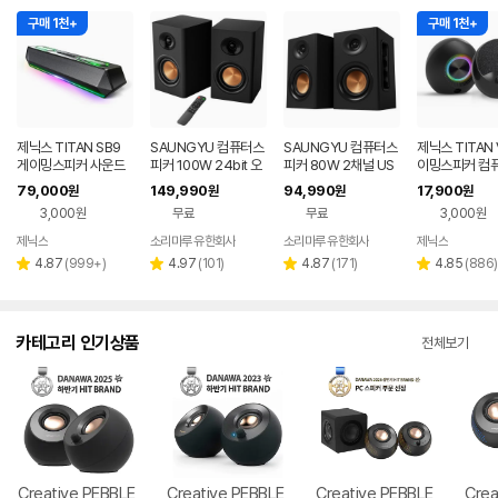
구매 1천+
구매 1천+
제닉스 TITAN SB9
SAUNGYU 컴퓨터스
SAUNGYU 컴퓨터스
제닉스 TITAN 
게이밍스피커 사운드
피커 100W 24bit 오
피커 80W 2채널 US
이밍스피커 컴
바 컴퓨터스피커
디오 2채널 PC 유선
B DAC 옵티컬 유선 연
피커
79,000
149,990
94,990
17,900
원
원
원
원
블루투스 연결
결 블루투스 스피커
3,000원
무료
무료
3,000원
제닉스
소리마루 유한회사
소리마루 유한회사
제닉스
네이버
네이버
페이
페이
리
리
리
리
4.87
(
999+
)
4.97
(
101
)
4.87
(
171
)
4.85
(
886
)
별
별
별
별
뷰
뷰
뷰
뷰
점
점
점
점
수
수
수
수
카테고리 인기상품
전체보기
Creative PEBBLE
Creative PEBBLE
Creative PEBBLE
Crea