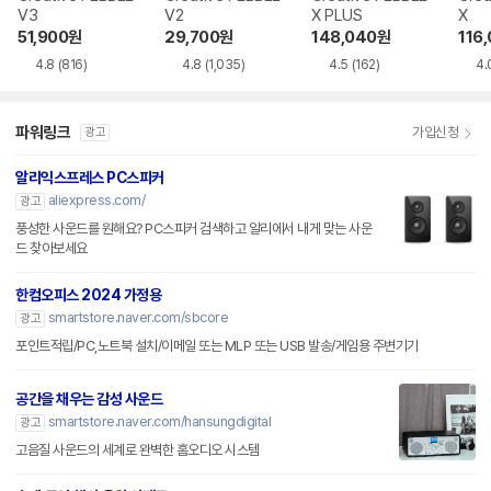
V3
V2
X PLUS
X
51,900
원
29,700
원
148,040
원
116
4.8
(816)
4.8
(1,035)
4.5
(162)
4.
파워링크
가입신청
광고
알리익스프레스 PC스피커
aliexpress.com/
광고
풍성한 사운드를 원해요? PC스피커 검색하고 알리에서 내게 맞는 사운
드 찾아보세요
한컴오피스 2024 가정용
smartstore.naver.com/sbcore
광고
포인트적립/PC,노트북 설치/이메일 또는 MLP 또는 USB 발송/게임용 주변기기
공간을 채우는 감성 사운드
smartstore.naver.com/hansungdigital
광고
고음질 사운드의 세계로 완벽한 홈오디오 시스템