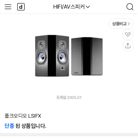
본문 바로가기
다
다나와
HIFI/AV스피커
사
검
나
이
색
와
드
메
메
상품비교
인
뉴
관
심
공
유
등록월 2005.07.
폴크오디오 LSIFX
단종
된 상품입니다.