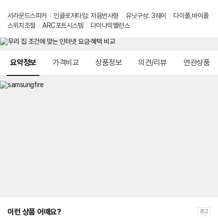
서라운드스피커
/
인클로저타입
:
저음반사형
/
유닛구성
:
3웨이
/
다이폴,바이폴
스위치조절
/
ARC포트시스템
/
다이나믹밸런스
메뉴 네비게이션
요약정보
가격비교
상품정보
의견/리뷰
연관상품
이런 상품 어때요?
광고