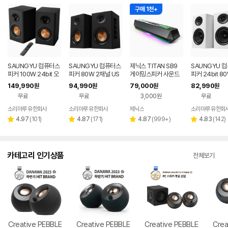
구매 1천+
SAUNGYU 컴퓨터스
SAUNGYU 컴퓨터스
제닉스 TITAN SB9
SAUNGYU 
피커 100W 24bit 오
피커 80W 2채널 US
게이밍스피커 사운드
피커 24bit 8
디오 2채널 PC 유선
B DAC 옵티컬 유선 연
바 컴퓨터스피커
루투스 USB D
149,990
94,990
79,000
82,990
원
원
원
원
블루투스 연결
결 블루투스 스피커
X 옵티컬 연결
무료
무료
3,000원
무료
소리마루 유한회사
소리마루 유한회사
제닉스
소리마루 유한회
네이버
페이
리
리
리
리
4.97
(
101
)
4.87
(
171
)
4.87
(
999+
)
4.83
(
142
)
별
별
별
별
뷰
뷰
뷰
뷰
점
점
점
점
수
수
수
수
카테고리 인기상품
전체보기
Creative PEBBLE
Creative PEBBLE
Creative PEBBLE
Crea