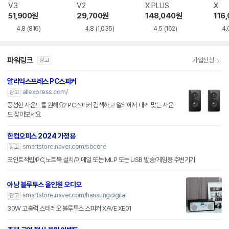
V3
V2
X PLUS
X
51,900
원
29,700
원
148,040
원
116
4.8
(816)
4.8
(1,035)
4.5
(162)
4.
파워링크
가입신청
광고
알리익스프레스 PC스피커
aliexpress.com/
광고
풍성한 사운드를 원해요? PC스피커 검색하고 알리에서 내게 맞는 사운
드 찾아보세요
한컴오피스 2024 가정용
smartstore.naver.com/sbcore
광고
포인트적립/PC,노트북 설치/이메일 또는 MLP 또는 USB 발송/게임용 주변기기
아남 블루투스 올인원 오디오
smartstore.naver.com/hansungdigital
광고
30W 고출력 스테레오 블루투스 스피커 XAVE XE01