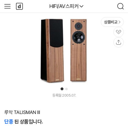
본문 바로가기
다
다나와
HIFI/AV스피커
사
검
나
이
색
와
드
메
메
상품비교
인
뉴
관
심
공
유
1
2
등록월 2005.07.
루악 TALISMAN III
단종
된 상품입니다.