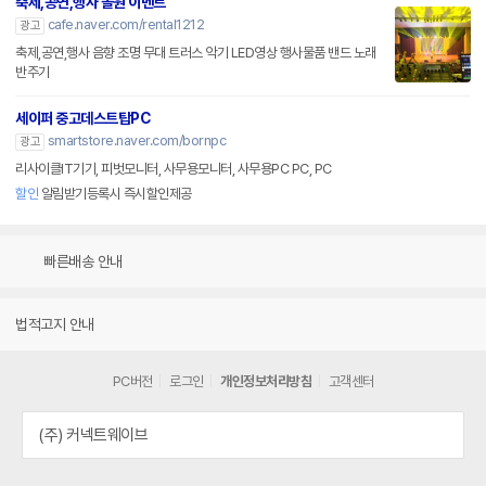
축제,공연,행사 올원 이벤트
cafe.naver.com/rental1212
광고
축제,공연,행사 음향 조명 무대 트러스 악기 LED영상 행사물품 밴드 노래
반주기
세이퍼 중고데스트탑PC
smartstore.naver.com/bornpc
광고
리사이클IT기기, 피벗모니터, 사무용모니터, 사무용PC PC, PC
할인
알림받기등록시 즉시할인제공
빠른배송 안내
법적고지 안내
PC버전
로그인
개인정보처리방침
고객센터
(주) 커넥트웨이브