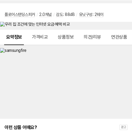
플로어스탠딩스피커
/
2.0채널
/
감도
: 88dB
/
유닛구성
:
2웨이
메뉴 네비게이션
요약정보
가격비교
상품정보
의견/리뷰
연관상품
이런 상품 어때요?
광고