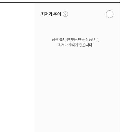
툴
최저가 추이
알
팁
림
보
받
기
기
상품 출시 전 또는 단종 상품으로,
최저가 추이가 없습니다.