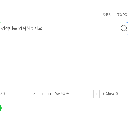
자동차
조립PC
향가전
HIFI/AV스피커
선택하세요