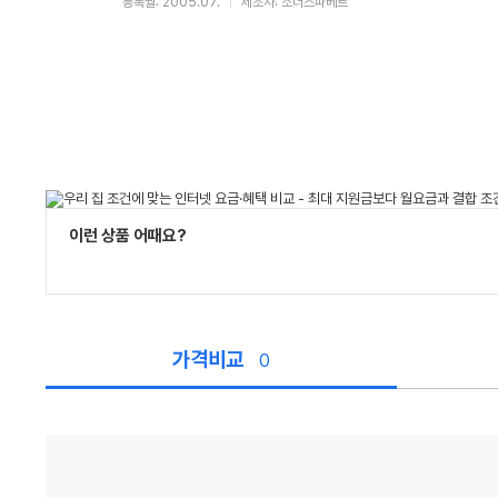
등록월: 2005.07.
제조사: 소너스파베르
이런 상품 어때요?
가격비교
0
가
격
비
교