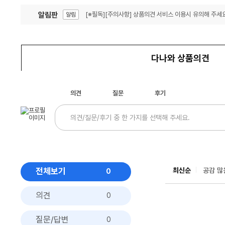
알림판
[※필독][주의사항] 상품의견 서비스 이용시 유의해 주세요
알림
잦은 오류, PC속도 잡자! PC안정화 위해 이건 꼭!
알림
다나와 상품의견
의견
질문
후기
전체보기
최신순
공감 많
0
의견
0
질문/답변
0