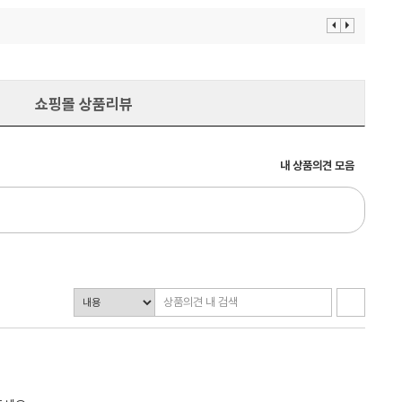
이
다
전
음
보
보
기
기
쇼핑몰 상품리뷰
내 상품의견 모음