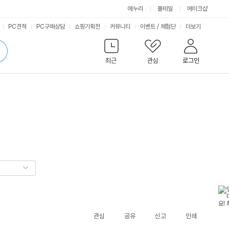
에누리
몰테일
메이크샵
서
PC견적
PC구매상담
쇼핑기획전
커뮤니티
이벤트
/
체험단
더보기
비
검
색
최근
관심
로그인
스
관심
공유
신고
인쇄