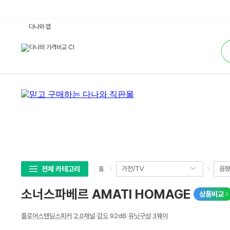
소
다나와 앱
너
스
통
파
합
베
검
르
색
A
M
A
T
I
H
O
M
A
G
E
:
다
나
와
전체 카테고리
가전/TV
음
홈
가
격
비
소너스파베르 AMATI HOMAGE
상품비교
교
상
플로어스탠딩스피커
/
2.0채널
/
감도
:
92dB
/
유닛구성
:
3웨이
세
스