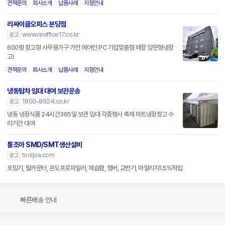
견적문의
회사소개
납품사례
지점안내
리싸이클오피스 분당점
www.reoffice17.co.kr
광고
600평 창고형 사무용가구 가전 에어컨 PC 기업맞춤형 매장 양문형냉장
고!
견적문의
회사소개
납품사례
지점안내
냉동탑차 임대 대여 보관운송
1800-8924.co.kr
광고
냉동 냉장식품 24시간365일 보관 임대 각종행사 축제 마트냉장창고 수
리기간 대여
툴조아 SMD/SMT생산설비
tooljoa.com
광고
포밍기, 릴카운터, 온도프로파일러, 제습함, 챔버, 교반기, 마일리지1.5%적립
빠른배송 안내