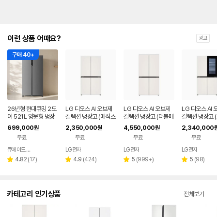
이런 상품 어때요?
광고
구매 40+
26년형 현대큐밍 2도
LG 디오스 AI 오브제
LG 디오스 AI 오브제
LG 디오스 AI
어 521L 양문형 냉장
컬렉션 냉장고 (매직스
컬렉션 냉장고 (더블매
컬렉션 냉장고 
고 실버 가정용 사무실
페이스) T876MEE1
직스페이스) M876G
매직스페이스) 
699,000
2,350,000
4,550,000
2,340,000
원
원
원
QRSE52TSS3Y
H1
BB231
MEE412
무료
무료
무료
무료
큐에이드 스토어
LG전자
LG전자
LG전자
네이버
페이
리
리
리
리
4.82
(
17
)
4.9
(
424
)
5
(
999+
)
5
(
98
)
별
별
별
별
뷰
뷰
뷰
뷰
점
점
점
점
수
수
수
수
카테고리 인기상품
전체보기