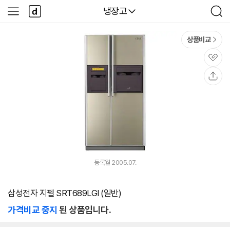
본문 바로가기
다
다나와
냉장고
사
검
나
이
색
와
드
메
메
상품비교
인
뉴
관
심
공
유
등록월 2005.07.
삼성전자 지펠 SRT689LGI (일반)
가격비교 중지
된 상품입니다.