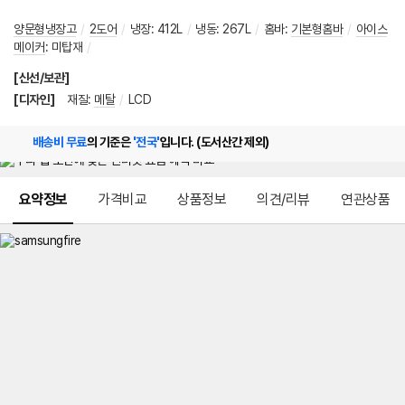
양문형냉장고
/
2도어
/
냉장
:
412L
/
냉동
:
267L
/
홈바
:
기본형홈바
/
아이스
메이커
:
미탑재
/
[신선/보관]
[디자인]
재질
:
메탈
/
LCD
배송비 무료
의 기준은
'전국'
입니다. (도서산간 제외)
메뉴 네비게이션
요약정보
가격비교
상품정보
의견/리뷰
연관상품