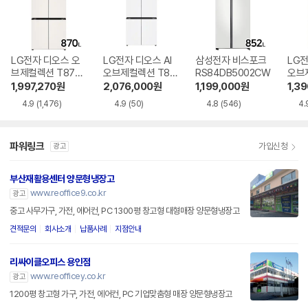
LG전자 디오스 오
LG전자 디오스 AI
삼성전자 비스포크
LG전
브제컬렉션 T873
오브제컬렉션 T87
RS84DB5002CW
오브
MEE111
6MQQ1H1
6ME
1,997,270
원
2,076,000
원
1,199,000
원
1,3
4.9
(1,476)
4.9
(50)
4.8
(546)
4.
파워링크
가입신청
광고
부산재활용센터 양문형냉장고
www.reoffice9.co.kr
광고
중고 사무가구, 가전, 에어컨, PC 1300평 창고형 대형매장 양문형냉장고
견적문의
회사소개
납품사례
지점안내
리싸이클오피스 용인점
www.reofficey.co.kr
광고
1200평 창고형 가구, 가전, 에어컨, PC 기업맞춤형 매장 양문형냉장고