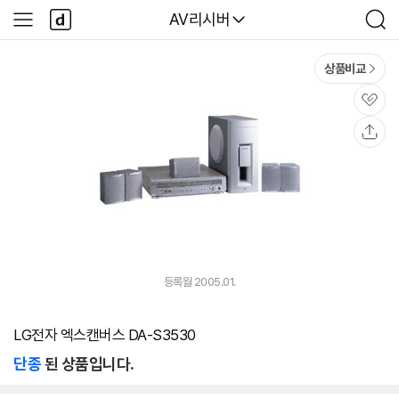
본문 바로가기
다
다나와
AV리시버
사
검
나
이
색
와
드
메
메
상품비교
인
뉴
관
심
공
유
등록월 2005.01.
LG전자 엑스캔버스 DA-S3530
단종
된 상품입니다.