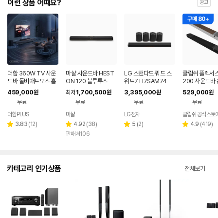
이런 상품 어때요?
광고
구매 80+
더함 360W TV 사운
마샬 사운드바 HEST
LG 스탠다드 쿼드 스
클립쉬 플렉서스
드바 돌비애트모스 홈
ON 120 블루투스
위트7 H7SAM74
200 사운드바 
시어터 블루투스 스피
비애트모스 업
459,000
1,700,500
3,395,000
529,000
원
최저
원
원
원
커 5.1.2채널
링 홈시어터 TV
무료
무료
무료
무료
블루투스 스피
더함PLUS
마샬
LG전자
클립쉬 공식스토
네이버
페이
리
리
리
리
3.83
(
12
)
4.92
(
38
)
5
(
2
)
4.9
(
419
)
별
별
별
별
뷰
뷰
뷰
뷰
판매처106
점
점
점
점
수
수
수
수
카테고리 인기상품
전체보기