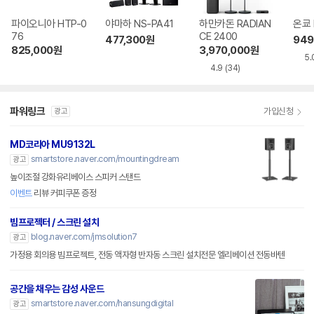
파이오니아 HTP-0
야마하 NS-PA41
하만카돈 RADIAN
온쿄 
76
CE 2400
477,300
원
949
825,000
원
3,970,000
원
5.
4.9
(34)
파워링크
가입신청
광고
MD코리아 MU9132L
smartstore.naver.com/mountingdream
광고
높이조절 강화유리베이스 스피커 스탠드
이벤트
리뷰 커피쿠폰 증정
빔프로젝터 / 스크린 설치
blog.naver.com/jmsolution7
광고
가정용 회의용 빔프로젝트, 전동 액자형 반자동 스크린 설치전문 엘리베이션 전동바텐
공간을 채우는 감성 사운드
smartstore.naver.com/hansungdigital
광고