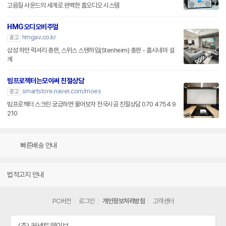
고음질 사운드의 세계로 완벽한 홈오디오 시스템
HMG오디오비주얼
hmgav.co.kr
광고
삼성 하만 럭셔리 총판, 스위스 스텐하임(Stenheim) 총판 - 홈시네마 설
계
빔프로젝터는모이써 친절상담
smartstore.naver.com/moes
광고
빔프로젝터 스크린 궁금하면 물어보자 전국시공 친절상담 070 4754 9
210
빠른배송 안내
법적고지 안내
PC버전
로그인
개인정보처리방침
고객센터