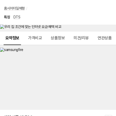
홈시어터일체형
/
특징
DTS
메뉴 네비게이션
요약정보
가격비교
상품정보
의견/리뷰
연관상품