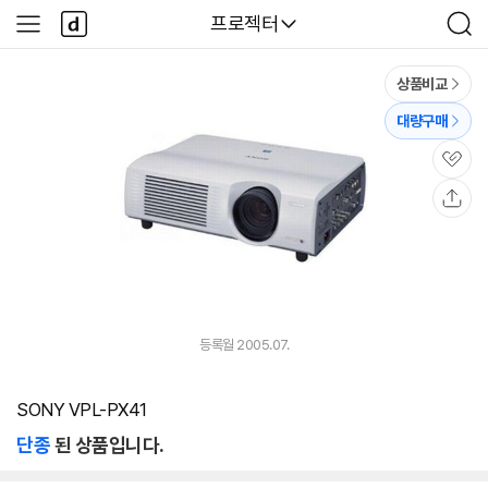
본문 바로가기
다
다나와
프로젝터
사
검
나
이
색
와
드
메
메
상품비교
인
뉴
대량구매
관
심
공
유
등록월 2005.07.
SONY VPL-PX41
단종
된 상품입니다.