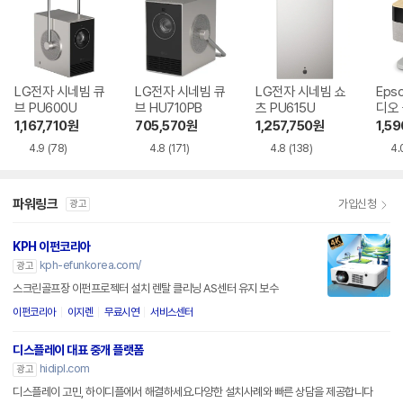
LG전자 시네빔 큐
LG전자 시네빔 큐
LG전자 시네빔 쇼
Eps
브 PU600U
브 HU710PB
츠 PU615U
디오
EF-7
1,167,710
원
705,570
원
1,257,750
원
1,5
4.9
(78)
4.8
(171)
4.8
(138)
4.
파워링크
가입신청
광고
KPH 이펀코리아
kph-efunkorea.com/
광고
스크린골프장 이펀프로젝터 설치 렌탈 클리닝 AS센터 유지 보수
이펀코리아
이지렌
무료시연
서비스센터
디스플레이 대표 중개 플랫폼
hidipl.com
광고
디스플레이 고민, 하이디플에서 해결하세요.다양한 설치사례와 빠른 상담을 제공합니다