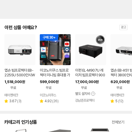
이런 상품 어때요?
광고
구매 30+
엡손 빔프로젝터 EB-
이코노미쿠스 빔프로
이펀 EL-M907U 레
엡손 EB-X51
2255U 5000안시W
젝터 미니빔 휴대용 가
이저 빔프로젝터 900
젝터 3800안시
UXGA
정용 무선 홈시네마 캠
0안시 풀HD WUXG
1,518,000
599,000
17,000,000
620,000
원
원
원
원
핑
A 강당용
무료
무료
무료
무료
별도 설치비
에이멘테크
이코노미쿠스
에이멘테크
네이버
네
페이
강남준프로젝터
페
리
리
리
3.67
(
3
)
4.92
(
26
)
5
(
12
)
별
별
별
뷰
뷰
뷰
점
점
점
수
수
수
카테고리 인기상품
전체보기