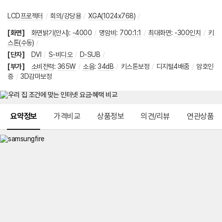
LCD프로젝터
/
회의/강당용
/
XGA(1024x768)
/
[화면]
화면밝기(안시)
:
-4000
/
명암비
:
700:1:1
/
최대화면
:
-300인치
/
키
스톤(수동)
/
[단자]
DVI
/
S-비디오
/
D-SUB
/
[부가]
소비전력
:
365W
/
소음
:
34dB
/
키스톤보정
/
디지털4배줌
/
암호인
증
/
3D감마보정
메뉴 네비게이션
요약정보
가격비교
상품정보
의견/리뷰
연관상품