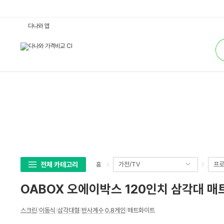
O
다나와 앱
A
B
통
O
합
X
검
오
색
에
이
박
스
1
2
0
인
치
삼
각
대
매
트
화
전체 카테고리
가전/TV
프로
홈
이
트
(2
OABOX 오에이박스 120인치 삼각대 매트
4
0
x
상
1
스크린
/
이동식
/
삼각대형
/
반사계수
:
0.8게인
/
매트화이트
세
8
0)
스