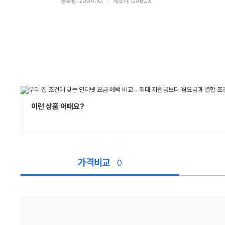
등록월: 2004.10.
제조사: OABOX
이런 상품 어때요?
가격비교
0
가
격
비
교