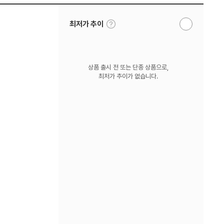
툴
최저가 추이
알
팁
림
보
받
기
기
상품 출시 전 또는 단종 상품으로,
최저가 추이가 없습니다.