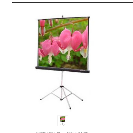
:
펙
다
나
와
가
격
비
교