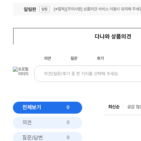
알림판
[※필독][주의사항] 상품의견 서비스 이용시 유의해 주세요
알림
잦은 오류, PC속도 잡자! PC안정화 위해 이건 꼭!
알림
다나와 상품의견
의견
질문
후기
전체보기
최신순
공감 많
0
의견
0
질문/답변
0