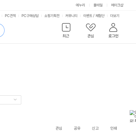
에누리
몰테일
메이크샵
서
PC견적
PC구매상담
쇼핑기획전
커뮤니티
이벤트
/
체험단
더보기
비
검
색
최근
관심
로그인
스
관심
공유
신고
인쇄