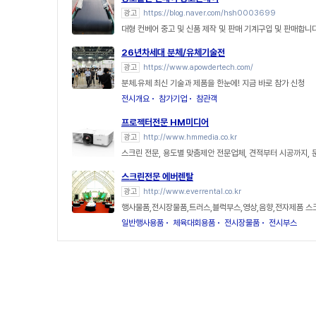
광고
https://blog.naver.com/hsh0003699
대형 컨베어 중고 및 신품 제작 및 판매 기계구입 및 판매합니
26년차세대 분체/유체기술전
광고
https://www.apowdertech.com/
분체.유체 최신 기술과 제품을 한눈에! 지금 바로 참가 신청
전시개요
참가기업
참관객
프로젝터전문 HM미디어
광고
http://www.hmmedia.co.kr
스크린 전문, 용도별 맞춤제안 전문업체, 견적부터 시공까지, 
스크린전문 에버렌탈
광고
http://www.everrental.co.kr
행사물품,전시장물품,트러스,블럭부스,영상,음향,전자제품 
일반행사용품
체육대회용품
전시장물품
전시부스