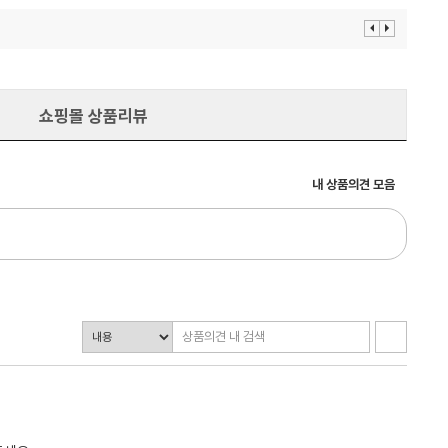
이
다
전
음
보
보
기
기
쇼핑몰 상품리뷰
내 상품의견 모음