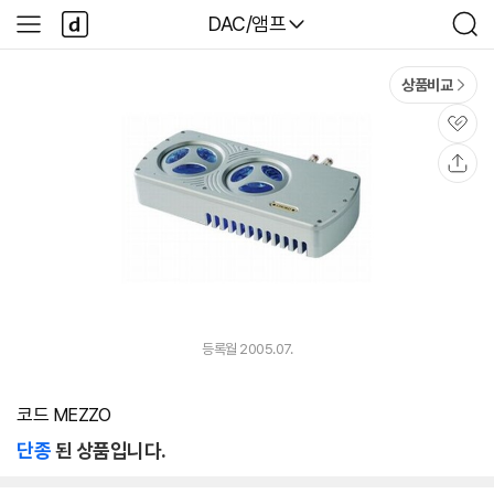
본문 바로가기
다
다나와
DAC/앰프
사
검
나
이
색
와
드
메
메
상품비교
인
뉴
관
심
공
유
등록월 2005.07.
코드 MEZZO
단종
된 상품입니다.