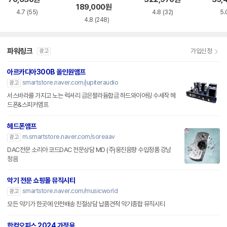
189,000
원
4.7
(55)
4.8
(32)
5.
4.8
(248)
파워링크
가입신청
광고
아르카디아300B 올인원앰프
smartstore.naver.com/jupiteraudio
광고
서스바라를 가지고 노는 럭셔리 금은팔라듐합금 하드와이어링 수세작 헤
드폰&스피커앰프
헤드폰앰프
m.smartstore.naver.com/soreaav
광고
DAC전문 소리아 코드DAC 전문상담 MD (주)웅진음향 수입정품 강남
청음
악기 전문 쇼핑몰 뮤직시티
smartstore.naver.com/musicworld
광고
모든 악기가 한곳에 안전배송 친절상담 납품견적 악기종합 뮤직시티
한컴오피스 2024 가정용