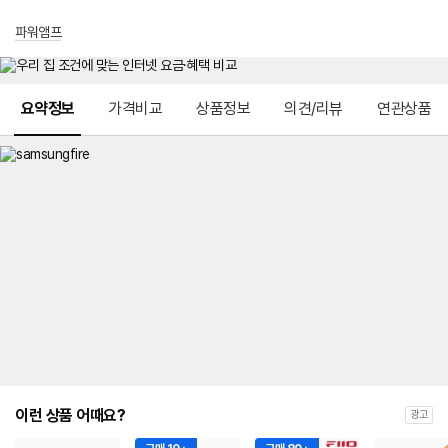
파워앰프
메뉴 네비게이션
요약정보
가격비교
상품정보
의견/리뷰
연관상품
이런 상품 어때요?
광고