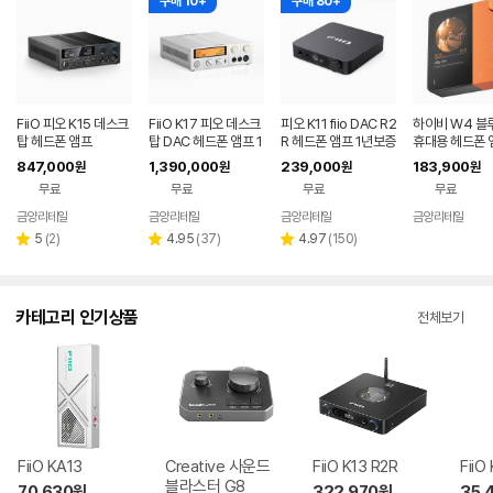
구매 10+
구매 80+
FiiO 피오 K15 데스크
FiiO K17 피오 데스크
피오 K11 fiio DAC R2
하이비 W4 블
탑 헤드폰 앰프
탑 DAC 헤드폰 앰프 1
R 헤드폰 앰프 1년보증
휴대용 헤드폰 
년보증AS
AS
세이프 마그넷 
847,000
1,390,000
239,000
183,900
원
원
원
원
이트 포함 1년
무료
무료
무료
무료
금양리테일
금양리테일
금양리테일
금양리테일
네이버
네이버
네이버
네
페이
페이
페이
페
리
리
리
5
(
2
)
4.95
(
37
)
4.97
(
150
)
별
별
별
뷰
뷰
뷰
점
점
점
수
수
수
카테고리 인기상품
전체보기
FiiO KA13
Creative 사운드
FiiO K13 R2R
FiiO
블라스터 G8
70,630
원
322,970
원
35,