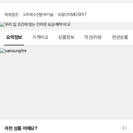
파워앰프
/
고주파수전원부기술
/
듀얼다이MOSFET
메뉴 네비게이션
요약정보
가격비교
상품정보
의견/리뷰
연관상품
이런 상품 어때요?
광고