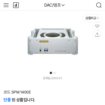
본문 바로가기
다
다나와
DAC/앰프
사
검
나
이
색
와
드
메
메
상품비교
인
뉴
관
심
공
유
1
2
등록월 2005.07.
코드 SPM 1400E
단종
된 상품입니다.