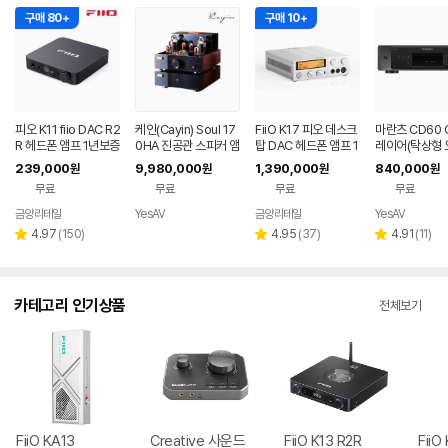
구매 80+
구매 10+
피오 K11 fiio DAC R2
케인(Cayin) Soul 17
FiiO K17 피오 데스크
마란츠 CD60 
R 헤드폰 앰프 1년보증
0HA 진공관 스피커 앰
탑 DAC 헤드폰 앰프 1
레이어(탁상형
AS
프(헤드폰 앰프 KT17
년보증AS
CDP 시디 씨디
239,000
9,980,000
1,390,000
840,000
원
원
원
원
0 )
DSD 헤드폰 앰
무료
무료
무료
무료
금양리테일
YesAV
금양리테일
YesAV
네이버
네이버
페이
페이
리
리
리
4.97
(
150
)
4.95
(
37
)
4.91
(
11
)
별
별
별
뷰
뷰
뷰
점
점
점
수
수
수
카테고리 인기상품
전체보기
FiiO KA13
Creative 사운드
FiiO K13 R2R
FiiO