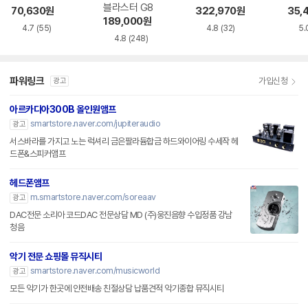
블라스터 G8
70,630
원
322,970
원
35,
189,000
원
4.7
(55)
4.8
(32)
5.
4.8
(248)
파워링크
가입신청
광고
아르카디아300B 올인원앰프
smartstore.naver.com/jupiteraudio
광고
서스바라를 가지고 노는 럭셔리 금은팔라듐합금 하드와이어링 수세작 헤
드폰&스피커앰프
헤드폰앰프
m.smartstore.naver.com/soreaav
광고
DAC전문 소리아 코드DAC 전문상담 MD (주)웅진음향 수입정품 강남
청음
악기 전문 쇼핑몰 뮤직시티
smartstore.naver.com/musicworld
광고
모든 악기가 한곳에 안전배송 친절상담 납품견적 악기종합 뮤직시티