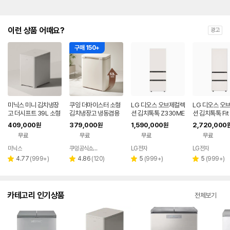
이런 상품 어때요?
광고
구매 150+
미닉스 미니 김치냉장
쿠잉 더마이스터 소형
LG 디오스 오브제컬렉
LG 디오스 오
고 더시프트 39L 소형
김치냉장고 냉동겸용
션 김치톡톡 Z330ME
션 김치톡톡 Fit 
뚜껑형
뚜껑형 발효숙성 K05
EF11
x Z334GBB1
409,000
379,000
1,590,000
2,720,000
원
원
원
5CGGB 그레이지
무료
무료
무료
무료
미닉스
쿠잉공식쇼핑몰
LG전자
LG전자
네이버
페이
리
리
리
리
4.77
(
999+
)
4.86
(
120
)
5
(
999+
)
5
(
999+
)
별
별
별
별
뷰
뷰
뷰
뷰
점
점
점
점
수
수
수
수
카테고리 인기상품
전체보기