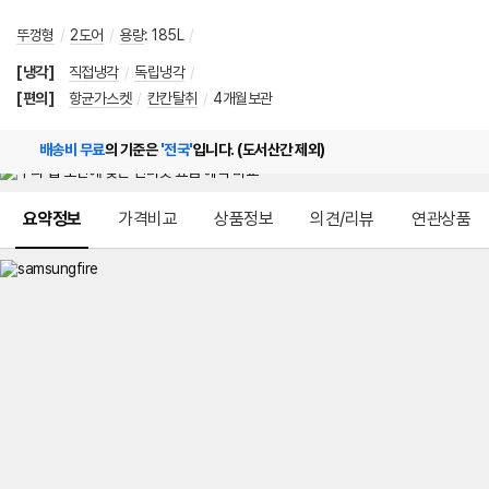
뚜껑형
/
2도어
/
용량
:
185L
/
[냉각]
직접냉각
/
독립냉각
/
[편의]
항균가스켓
/
칸칸탈취
/
4개월보관
배송비 무료
의 기준은
'전국'
입니다. (도서산간 제외)
메뉴 네비게이션
요약정보
가격비교
상품정보
의견/리뷰
연관상품