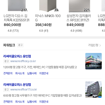
LG전자 디오스 김
미닉스 MNKR-100
삼성전자 김치플러
LG전
치톡톡 K225SS131
G
스 RP22C3111Z1
치톡톡
1
860,000
원
356,140
원
849,000
원
888
4.8
(173)
4.9
(41)
4.9
(498)
4.
파워링크
가입신청
광고
리싸이클오피스 용인점
www.reofficey.co.kr
광고
1200평 창고형 가구, 가전, 에어컨, PC 기업맞춤형 매장 김치냉장고
견적문의
회사소개
납품사례
지점안내
리싸이클오피스 분당점
www.reoffice17.co.kr
광고
600평 창고형 사무용가구 가전 에어컨 PC 기업맞춤형 매장 김치냉장고!
견적문의
회사소개
납품사례
지점안내