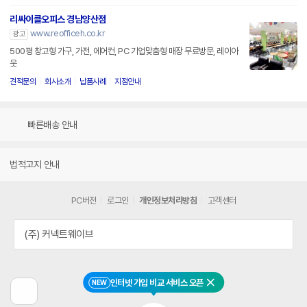
리싸이클오피스 경남양산점
www.reofficeh.co.kr
광고
500평 창고형 가구, 가전, 에어컨, PC 기업맞춤형 매장 무료방문, 레이아
웃
견적문의
회사소개
납품사례
지점안내
빠른배송 안내
법적고지 안내
PC버전
로그인
개인정보처리방침
고객센터
(주) 커넥트웨이브
인터넷 가입 비교 서비스 오픈
NEW
닫기
이
전