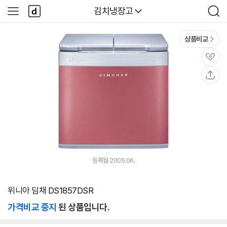
본문 바로가기
다
다나와
김치냉장고
사
검
나
이
색
와
드
메
메
상품비교
인
뉴
관
심
공
유
등록월 2005.06.
위니아 딤채 DS1857DSR
가격비교 중지
된 상품입니다.