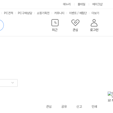
에누리
몰테일
메이크샵
서
PC견적
PC구매상담
쇼핑기획전
커뮤니티
이벤트
/
체험단
더보기
비
검
색
최근
관심
로그인
스
관심
공유
신고
인쇄