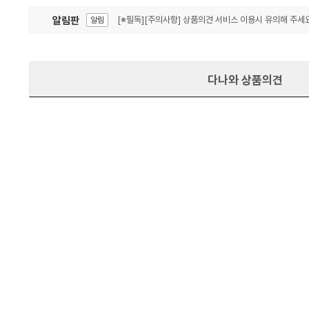
알림판
[※필독][주의사항] 상품의견 서비스 이용시 유의해 주세요
알림
잦은 오류, PC속도 잡자! PC안정화 위해 이건 꼭!
알림
다나와 상품의견