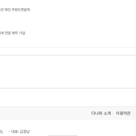
루션 제안.주방도면설계
기계 전문 제작 기업
다나와 소개
이용약관
차)
대표: 김정남