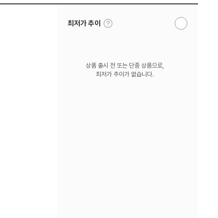
툴
최저가 추이
알
팁
림
보
받
기
기
상품 출시 전 또는 단종 상품으로,
최저가 추이가 없습니다.