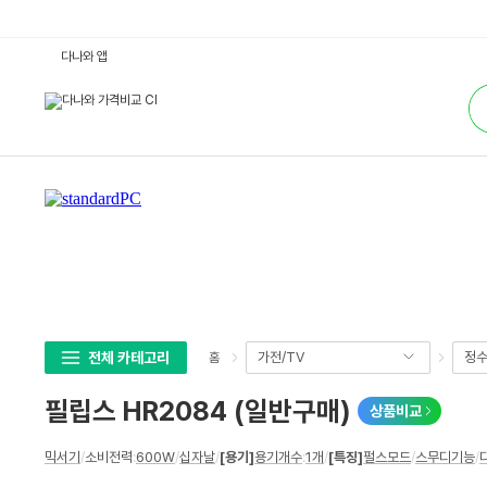
필
다나와 앱
립
스
통
H
합
R
검
2
색
0
8
4
(일
반
구
매)
:
다
나
와
가
격
비
교
전체 카테고리
가전/TV
정수
홈
필립스 HR2084 (일반구매)
상품비교
상
믹서기
/
소비전력
:
600W
/
십자날
/
[용기]
용기개수
:
1개
/
[특징]
펄스모드
/
스무디기능
/
세
스