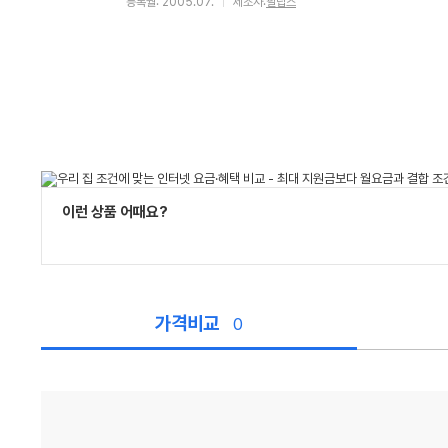
등록월: 2005.07.
제조사:
필립스
이런 상품 어때요?
가격비교
0
가
격
비
교