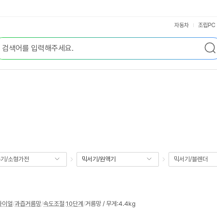
자동차
조립PC
기/소형가전
믹서기/원액기
믹서기/블렌더
다이얼
/
과즙거름망
/
속도조절
:
10단계
/
거름망 / 무게:4.4kg