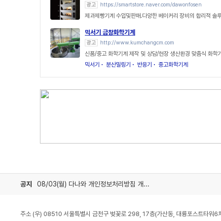
광고
https://smartstore.naver.com/dawonfosen
제과제빵기계 수입및판매.다양한 베이커리 장비의 합리적 솔
믹서기 금창화학기계
광고
http://www.kumchangcm.com
신품/중고 화학기계 제작 및 상담/현장 생산환경 맞춤식 화학
믹서기
분산밀링기
반응기
중고화학기계
공지
08/03(월) 다나와 개인정보처리방침 개정 안내
주소 (우) 08510 서울특별시 금천구 벚꽃로 298, 17층(가산동, 대륭포스트타워6