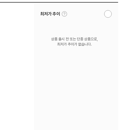
툴
최저가 추이
알
팁
림
보
받
기
기
상품 출시 전 또는 단종 상품으로,
최저가 추이가 없습니다.