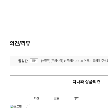
의견/리뷰
알림판
[※필독][주의사항] 상품의견 서비스 이용시 유의해 주세요
알림
잦은 오류, PC속도 잡자! PC안정화 위해 이건 꼭!
알림
다나와 상품의견
의견
질문
후기