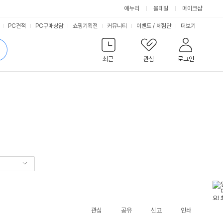
에누리
몰테일
메이크샵
서
PC견적
PC구매상담
쇼핑기획전
커뮤니티
이벤트
/
체험단
더보기
비
검
색
최근
관심
로그인
스
관심
공유
신고
인쇄