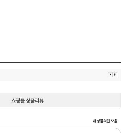
이
다
전
음
보
보
기
기
쇼핑몰 상품리뷰
내 상품의견 모음