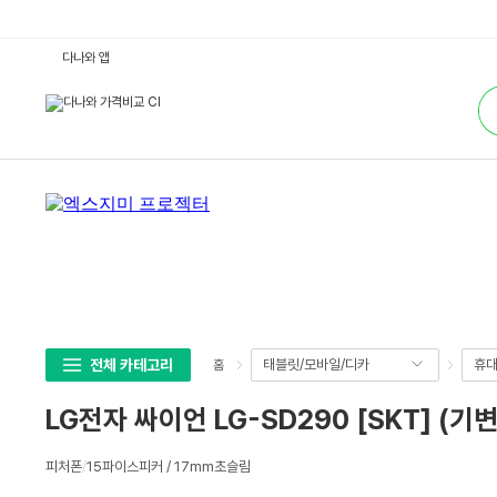
L
다나와 앱
G
전
통
자
합
싸
검
이
색
언
L
G
-
S
D
2
9
0
[S
K
T]
(기
변-
무
전체 카테고리
태블릿/모바일/디카
휴대
홈
약
정)
:
LG전자 싸이언 LG-SD290 [SKT] (기
다
나
와
상
가
피처폰
/
15파이스피커 / 17mm초슬림
세
격
비
스