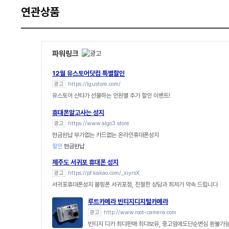
연관상품
파워링크
12월 유스토어닷컴 특별할인
광고
https://lgustore.com/
유스토어 산타가 선물하는 인원별 추가 할인 이벤트!
휴대폰알고사는 성지
광고
https://www.algo3.store
현금완납 부가없는 카드없는 온라인휴대폰성지
할인
현금완납
제주도 서귀포 휴대폰 성지
광고
https://pf.kakao.com/_xiyrsX
서귀포휴대폰성지 블링폰 서귀포점, 친절한 상담과 최저가 약속 드립니다
루트카메라 빈티지디지털카메라
광고
http://www.root-camera.com
빈티지 디카 최댜판매 최댜보유, 중고임에도단순변심 환불가능,