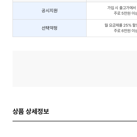
인
가입 시 출고가에서 
방
공시지원
주로 5만원 이
법
간
월 요금제를 25% 할
선택약정
략
주로 6만원 이
안
내
가
격
비
교
상품 상세정보