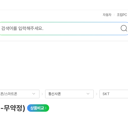
자동차
조립PC
폰/스마트폰
통신사폰
SKT
변-무약정)
상품비교