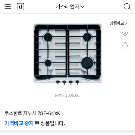
본문 바로가기
다
다나와
가스레인지
사
검
나
이
색
와
드
메
메
상품비교
인
뉴
관
심
공
유
등록월 2005.06.
쿠스한트 자누시 ZGF-64XK
가격비교 중지
된 상품입니다.