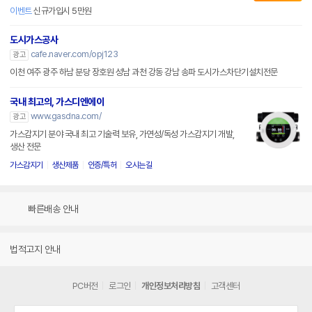
이벤트
신규가입시 5만원
도시가스공사
cafe.naver.com/opj123
광고
이천 여주 광주 하남 분당 장호원 성남 과천 강동 강남 송파 도시가스차단기설치전문
국내 최고의, 가스디엔에이
www.gasdna.com/
광고
가스감지기 분야 국내 최고 기술력 보유, 가연성/독성 가스감지기 개발,
생산 전문
가스감지기
생산제품
인증/특허
오시는길
빠른배송 안내
법적고지 안내
PC버전
로그인
개인정보처리방침
고객센터