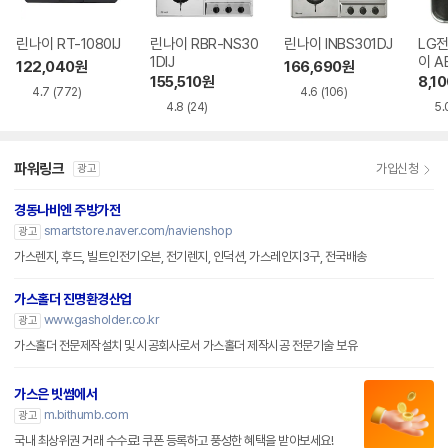
린나이 RT-1080IJ
린나이 RBR-NS30
린나이 INBS301DJ
LG전
1DIJ
이 A
122,040
원
166,690
원
155,510
원
8,10
4.7
(772)
4.6
(106)
4.8
(24)
5.
파워링크
가입신청
광고
경동나비엔 주방가전
smartstore.naver.com/navienshop
광고
가스렌지, 후드, 빌트인전기오븐, 전기렌지, 인덕션, 가스레인지3구, 전국배송
가스홀더 진명환경산업
www.gasholder.co.kr
광고
가스홀더 전문제작설치 및 시공회사로서 가스홀더 제작시공 전문기술 보유
가스은 빗썸에서
m.bithumb.com
광고
국내 최상위권 거래 수수료! 쿠폰 등록하고 풍성한 혜택을 받아보세요!