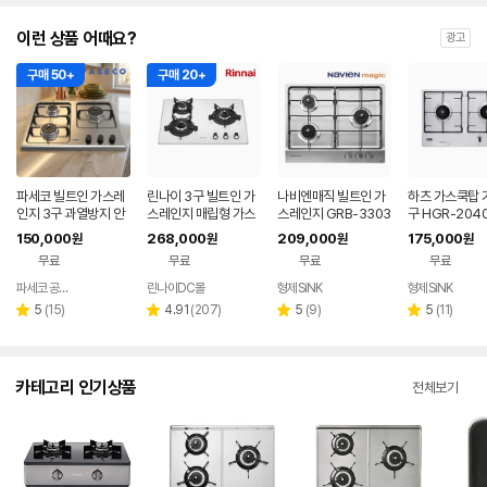
이런 상품 어때요?
광고
구매 50+
구매 20+
파세코 빌트인 가스레
린나이 3구 빌트인 가
나비엔매직 빌트인 가
하츠 가스쿡탑 
인지 3구 과열방지 안
스레인지 매립형 가스
스레인지 GRB-3303
구 HGR-204
전센서 매립형 가스쿡
쿡탑 화이트 건전지 교
ND/PD 매립형 가스쿡
빌트인 매립형 
150,000
268,000
209,000
175,000
원
원
원
원
탑 LNG 실버 스틸
체형 RBR-P3511WD
탑 560X480
이즈 560X37
무료
무료
무료
무료
파세코 공식인증점
린나이DC몰
형제SiNK
형제SiNK
네이버
페이
리
리
리
리
5
(
15
)
4.91
(
207
)
5
(
9
)
5
(
11
)
별
별
별
별
뷰
뷰
뷰
뷰
점
점
점
점
수
수
수
수
카테고리 인기상품
전체보기