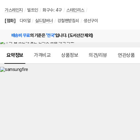
가스레인지
/
빌트인
/
화구수
:
4구
/
스테인리스
/
[점화]
다이얼
/
실드탑버너
/
강철팬받침쇠
/
생선구이
배송비 무료
의 기준은
'전국'
입니다. (도서산간 제외)
메뉴 네비게이션
요약정보
가격비교
상품정보
의견/리뷰
연관상품