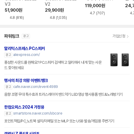
V3
V2
119,000
원
24,
51,900
원
29,900
원
4.7
(707)
4.
4.8
(816)
4.8
(1,035)
파워링크
가입신청
광고
알리익스프레스 PC스피커
aliexpress.com/
광고
풍성한 사운드를 원해요? PC스피커 검색하고 알리에서 내게 맞는 사운
드 찾아보세요
행사의 최강 의왕 이벤트뱅크
cafe.naver.com/event4989
광고
음향 조명 무대 특수효과 트러스레이어 밴드악기 LED영상 행사용품 밴드&노래방기기
한컴오피스 2024 가정용
smartstore.naver.com/sbcore
광고
포인트적립/PC,노트북 설치/이메일 또는 MLP 또는 USB 발송/게임용 주변기기
갤럭시 Z 폴드8 시리즈