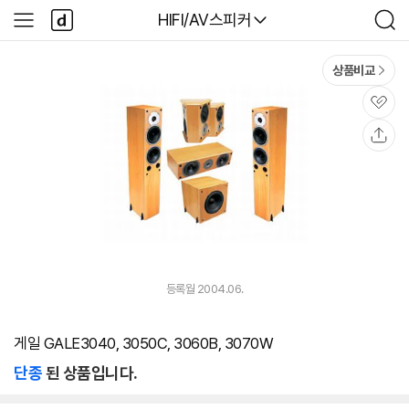
본문 바로가기
다
다나와
HIFI/AV스피커
사
검
나
이
색
와
드
메
메
상품비교
인
뉴
관
심
공
유
등록월 2004.06.
게일 GALE3040, 3050C, 3060B, 3070W
단종
된 상품입니다.