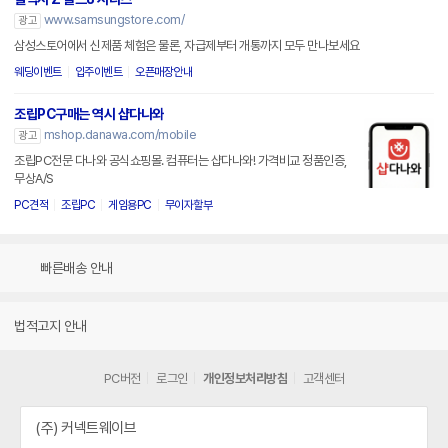
www.samsungstore.com/
광고
삼성스토어에서 신제품 체험은 물론, 자급제부터 개통까지 모두 만나보세요
웨딩이벤트
입주이벤트
오픈매장안내
조립PC구매는 역시 샵다나와
mshop.danawa.com/mobile
광고
조립PC전문 다나와 공식쇼핑몰. 컴퓨터는 샵다나와! 가격비교 정품인증,
무상A/S
PC견적
조립PC
게임용PC
무이자할부
빠른배송 안내
법적고지 안내
PC버전
로그인
개인정보처리방침
고객센터
(주) 커넥트웨이브