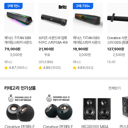
구매 1천+
구매 730+
제닉스 TITAN SB9
브리츠 사운드바 컴퓨
제닉스 TITAN SB3
Creative 사
게이밍스피커 사운드
터 PC 스피커 BA-R9
게이밍스피커 사운드
스터 GS5 (정품
바 컴퓨터스피커
바 컴퓨터스피커
79,000
21,900
19,900
127,500
원
원
원
원
3,000원
무료
3,000원
2,500원
제닉스
브리츠 Britz
제닉스
다나와
네이버
네이버
네이버
페이
페이
페이
리
리
리
4.87
(
999+
)
4.86
(
1000
)
4.84
(
642
)
별
별
별
뷰
뷰
뷰
점
점
점
수
수
수
카테고리 인기상품
전체보기
Creative PEBBLE
Creative PEBBLE
에디파이어 MR4
캔스톤