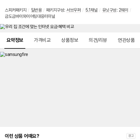
스피커패키지
/
일반용
/
패키지구성:
서브우퍼
/
5.1채널
/
유닛구성
:
2웨이
/
금도금바이와이어링대응터미널
메뉴 네비게이션
요약정보
가격비교
상품정보
의견/리뷰
연관상품
이런 상품 어때요?
광고